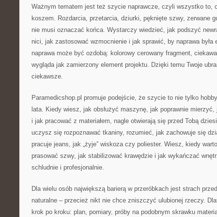
Ważnym tematem jest też szycie naprawcze, czyli wszystko to, co
koszem. Rozdarcia, przetarcia, dziurki, pęknięte szwy, zerwane gu
nie musi oznaczać końca. Wystarczy wiedzieć, jak podszyć newra
nici, jak zastosować wzmocnienie i jak sprawić, by naprawa był
naprawa może być ozdobą: kolorowy cerowany fragment, ciekawa a
wygląda jak zamierzony element projektu. Dzięki temu Twoje ubran
ciekawsze.
Paramedicshop.pl promuje podejście, że szycie to nie tylko hobby
lata. Kiedy wiesz, jak obsłużyć maszynę, jak poprawnie mierzyć,
i jak pracować z materiałem, nagle otwierają się przed Tobą dzie
uczysz się rozpoznawać tkaniny, rozumieć, jak zachowuje się dzian
pracuje jeans, jak „żyje” wiskoza czy poliester. Wiesz, kiedy war
prasować szwy, jak stabilizować krawędzie i jak wykańczać wnętr
schludnie i profesjonalnie.
Dla wielu osób największą barierą w przeróbkach jest strach przed
naturalne – przecież nikt nie chce zniszczyć ulubionej rzeczy. Dl
krok po kroku: plan, pomiary, próby na podobnym skrawku materia