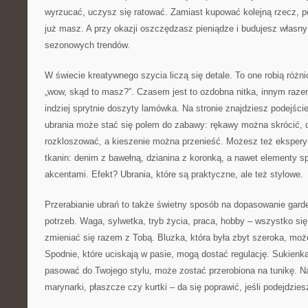
wyrzucać, uczysz się ratować. Zamiast kupować kolejną rzecz, pot
już masz. A przy okazji oszczędzasz pieniądze i budujesz własny 
sezonowych trendów.
W świecie kreatywnego szycia liczą się detale. To one robią różni
„wow, skąd to masz?”. Czasem jest to ozdobna nitka, innym razem
indziej sprytnie doszyty lamówka. Na stronie znajdziesz podejśc
ubrania może stać się polem do zabawy: rękawy można skrócić, 
rozkloszować, a kieszenie można przenieść. Możesz też ekspe
tkanin: denim z bawełną, dzianina z koronką, a nawet elementy s
akcentami. Efekt? Ubrania, które są praktyczne, ale też stylowe.
Przerabianie ubrań to także świetny sposób na dopasowanie gard
potrzeb. Waga, sylwetka, tryb życia, praca, hobby – wszystko si
zmieniać się razem z Tobą. Bluzka, która była zbyt szeroka, moż
Spodnie, które uciskają w pasie, mogą dostać regulację. Sukienka
pasować do Twojego stylu, może zostać przerobiona na tunikę. Na
marynarki, płaszcze czy kurtki – da się poprawić, jeśli podejdzie