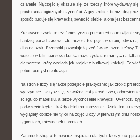
działanie. Najczęściej okazuje się, że rzeczy, które wydawały si
prostu serią logicznych czynności. A gdy zrobisz to raz, drugi raz 
sposób buduje się krawiecką pewność siebie, a ona jest bezcenna
Kreatywne szycie to też fantastyczna przestrzeń na rozwijanie st
bardziej ponadczasowe, ale możesz też pójść w stronę odważną
albo na szyk. Przeróbki pozwalają łączyć światy: oversize’owy T-
wcięcie w talii, jeansowa kurtka może zyskać romantyczną falban
elementem, który wygląda jak projekt z butikowej kolekcji. To wł
potem pomysł i realizacja.
Na stronie liczy się także podejście praktyczne: jak zrobić przeró
wytrzymałe. Uczysz się, że ważna jest jakość szwu, odpowiednie 
ściegu do materiału, a także wykończenie krawędzi. Overlock, zy
podwinięcie kryte – każdy detal ma znaczenie. Dzięki temu rzeczy
wyglądały dobrze nie tylko na zdjęciu czy w pierwszym dniu nosze
tygodniach, miesiącach i praniach.
Paramedicshop.pl to również inspiracja dla tych, którzy lubią proj