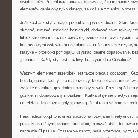
świetnie leży. Przerabiając ubrania, sprawiasz, że nie musisz re
elementów garderoby tylko dlatego, że coś się zmieniło. Możesz j
Jeśli kochasz styl vintage, przeróbki są wręcz idealne. Stare fa
skracać, zwężać, zmieniać kołnierzyki, dodawać nowe rękawy czy
lubisz streetwear, możesz bawić się oversize’em, przeszyciami, p
kontrastowymi wstawkami i detalami jak duże kieszenie czy wyraz
klasykę – przeróbki pomogą Ci uzyskać idealne dopasowanie, bez
„premium”. Każdy styl jest możliwy, bo szycie daje Ci wolność.
Ważnym elementem przeróbek jest także praca z dodatkami. Guzik
troczki, gumki, taśmy – to małe rzeczy, które potrafią zmienić w
zyskuje charakter, gdy dodasz ozdobny suwak. Prosta spódnica w
guzikiem i dopracowanym paskiem. Kurtka staje się praktyczniej
na telefon. Takie szczegóły sprawiają, że ubrania są bardziej pra
Paramedicshop.pl to również sposób na rozwijanie kreatywności 
projekty na różnym poziomie trudności, mieszać style, testować m
naprawdę Ci pasuje. Czasem wystarczy mała przeróbka, by zysk