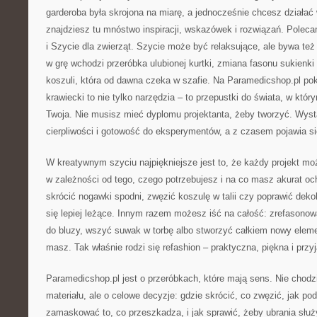
garderoba była skrojona na miarę, a jednocześnie chcesz działać
znajdziesz tu mnóstwo inspiracji, wskazówek i rozwiązań. Polec
i Szycie dla zwierząt. Szycie może być relaksujące, ale bywa t
w grę wchodzi przeróbka ulubionej kurtki, zmiana fasonu sukienki
koszuli, która od dawna czeka w szafie. Na Paramedicshop.pl po
krawiecki to nie tylko narzędzia – to przepustki do świata, w któ
Twoja. Nie musisz mieć dyplomu projektanta, żeby tworzyć. Wyst
cierpliwości i gotowość do eksperymentów, a z czasem pojawia s
W kreatywnym szyciu najpiękniejsze jest to, że każdy projekt mo
w zależności od tego, czego potrzebujesz i na co masz akurat o
skrócić nogawki spodni, zwęzić koszulę w talii czy poprawić dekol
się lepiej leżące. Innym razem możesz iść na całość: zrefasonow
do bluzy, wszyć suwak w torbę albo stworzyć całkiem nowy elemen
masz. Tak właśnie rodzi się refashion – praktyczna, piękna i przyj
Paramedicshop.pl jest o przeróbkach, które mają sens. Nie chodz
materiału, ale o celowe decyzje: gdzie skrócić, co zwęzić, jak podk
zamaskować to, co przeszkadza, i jak sprawić, żeby ubrania służ