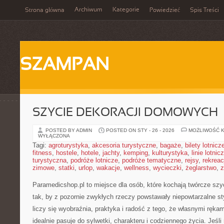
Archiwum
Kategorie
Strona główna
Powiedzieć
Spis Treści
SZAMPAN
SZYCIE DEKORACJI DOMOWYCH
POSTED BY ADMIN
POSTED ON STY - 26 - 2026
MOŻLIWOŚĆ 
WYŁĄCZONA
Tagi:
agroturystyka
,
akcesoria turystyczne
,
bagaże
,
bilety lotnicz
fitness
,
hostele
,
hotele
,
jachty
,
kemping
,
kulturystyka
,
linie lotnic
turystyczna
,
podróże lotnicze
,
podróże tematyczne
,
rejsy
,
rekreac
zimowe
,
statki
,
urlop
,
wakacje
,
wellness
,
wycieczki
,
żeglarstwo
,
z
Paramedicshop.pl to miejsce dla osób, które kochają twórcze szy
tak, by z pozornie zwykłych rzeczy powstawały niepowtarzalne styl
liczy się wyobraźnia, praktyka i radość z tego, że własnymi ręk
idealnie pasuje do sylwetki, charakteru i codziennego życia. Jeśl