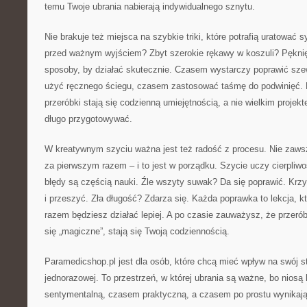
temu Twoje ubrania nabierają indywidualnego sznytu.
Nie brakuje też miejsca na szybkie triki, które potrafią uratować 
przed ważnym wyjściem? Zbyt szerokie rękawy w koszuli? Pękni
sposoby, by działać skutecznie. Czasem wystarczy poprawić sz
użyć ręcznego ściegu, czasem zastosować taśmę do podwinięć. 
przeróbki stają się codzienną umiejętnością, a nie wielkim projekt
długo przygotowywać.
W kreatywnym szyciu ważna jest też radość z procesu. Nie zawsz
za pierwszym razem – i to jest w porządku. Szycie uczy cierpliwo
błędy są częścią nauki. Źle wszyty suwak? Da się poprawić. Krz
i przeszyć. Zła długość? Zdarza się. Każda poprawka to lekcja, 
razem będziesz działać lepiej. A po czasie zauważysz, że przeró
się „magiczne”, stają się Twoją codziennością.
Paramedicshop.pl jest dla osób, które chcą mieć wpływ na swój st
jednorazowej. To przestrzeń, w której ubrania są ważne, bo niosą
sentymentalną, czasem praktyczną, a czasem po prostu wynikają