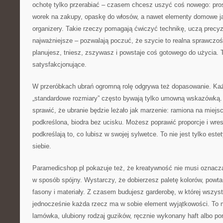
ochotę tylko przerabiać – czasem chcesz uszyć coś nowego: pro
worek na zakupy, opaskę do włosów, a nawet elementy domowe j
organizery. Takie rzeczy pomagają ćwiczyć technikę, uczą precyzji
najważniejsze – pozwalają poczuć, że szycie to realna sprawczość
planujesz, tniesz, zszywasz i powstaje coś gotowego do użycia. T
satysfakcjonujące.
W przeróbkach ubrań ogromną rolę odgrywa też dopasowanie. Każde
„standardowe rozmiary” często bywają tylko umowną wskazówką.
sprawić, że ubranie będzie leżało jak marzenie: ramiona na miejscu
podkreślona, biodra bez ucisku. Możesz poprawić proporcje i wres
podkreślają to, co lubisz w swojej sylwetce. To nie jest tylko est
siebie.
Paramedicshop.pl pokazuje też, że kreatywność nie musi oznac
w sposób spójny. Wystarczy, że dobierzesz paletę kolorów, powtar
fasony i materiały. Z czasem budujesz garderobę, w której wszyst
jednocześnie każda rzecz ma w sobie element wyjątkowości. To 
lamówka, ulubiony rodzaj guzików, ręcznie wykonany haft albo po