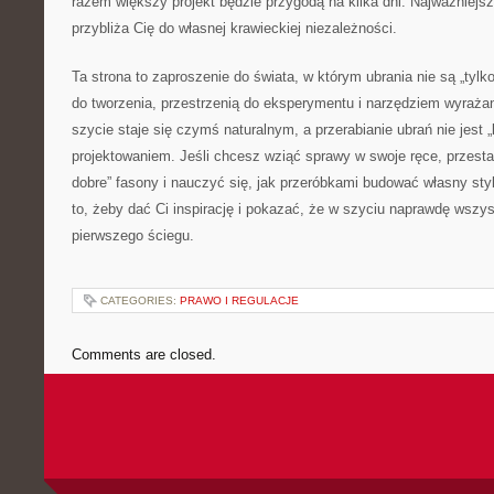
razem większy projekt będzie przygodą na kilka dni. Najważniejsze
przybliża Cię do własnej krawieckiej niezależności.
Ta strona to zaproszenie do świata, w którym ubrania nie są „tylk
do tworzenia, przestrzenią do eksperymentu i narzędziem wyrażan
szycie staje się czymś naturalnym, a przerabianie ubrań nie jest
projektowaniem. Jeśli chcesz wziąć sprawy w swoje ręce, przesta
dobre” fasony i nauczyć się, jak przeróbkami budować własny sty
to, żeby dać Ci inspirację i pokazać, że w szyciu naprawdę wszy
pierwszego ściegu.
CATEGORIES:
PRAWO I REGULACJE
Comments are closed.