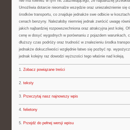
Nie ma również w tym nic zadziwiającego, że najbardziej przedk
Umożliwia dotarcie nieomalże wszędzie oraz uniezależnienie się 
środków transportu, co znajduje jednakże swe odbicie w kosztac
cenach benzyny. Należałoby niemniej jednak zwrócić uwagę równi
jakich najbardziej rozpowszechniona oraz atrakcyjna jest kolej. O
cenę w dosyć wygodnych w porównaniu z pojazdem warunkach, ce
dłuższy czas podróży oraz trudność w znalezieniu środka transpor
jednakże dokuczliwości względnie łatwo się pozbyć np. wypożyc
jednak kolejny raz dowodzi wyższości tego właśnie nad koleją.
1.
Zobacz powiązane treści
2.
teksty
3.
Przeczytaj nasz najnowszy wpis
4.
felietony
5.
Przejdź do pełnej wersji wpisu