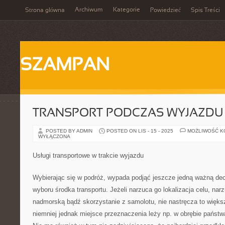
Archiwum
Kategorie
Strona główna
Powiedzieć
Spis Treści
SZAMPAN
TRANSPORT PODCZAS WYJAZDU
POSTED BY ADMIN
POSTED ON LIS - 15 - 2025
MOŻLIWOŚĆ 
WYŁĄCZONA
Usługi transportowe w trakcie wyjazdu
Wybierając się w podróż, wypada podjąć jeszcze jedną ważną dec
wyboru środka transportu. Jeżeli narzuca go lokalizacja celu, nar
nadmorską bądź skorzystanie z samolotu, nie nastręcza to więks
niemniej jednak miejsce przeznaczenia leży np. w obrębie państwa