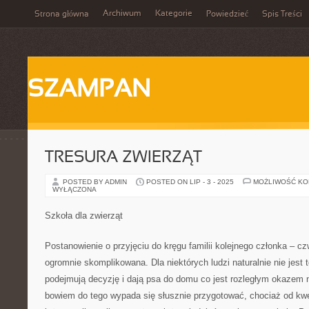
Archiwum
Kategorie
Strona główna
Powiedzieć
Spis Treści
SZAMPAN
TRESURA ZWIERZĄT
POSTED BY ADMIN
POSTED ON LIP - 3 - 2025
MOŻLIWOŚĆ K
WYŁĄCZONA
Szkoła dla zwierząt
Postanowienie o przyjęciu do kręgu familii kolejnego członka – c
ogromnie skomplikowana. Dla niektórych ludzi naturalnie nie jest t
podejmują decyzję i dają psa do domu co jest rozległym okazem 
bowiem do tego wypada się słusznie przygotować, chociaż od kwes