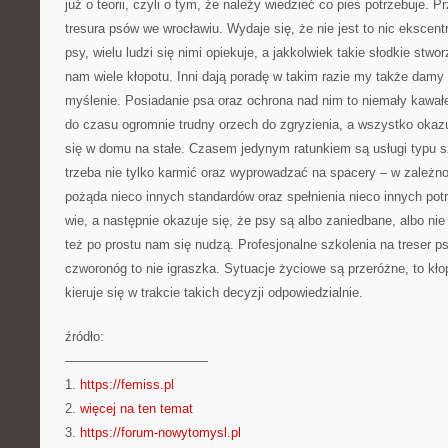
już o teorii, czyli o tym, że należy wiedzieć co pies potrzebuje. 
tresura psów we wrocławiu. Wydaje się, że nie jest to nic ekscent
psy, wielu ludzi się nimi opiekuje, a jakkolwiek takie słodkie stwo
nam wiele kłopotu. Inni dają poradę w takim razie my także damy –
myślenie. Posiadanie psa oraz ochrona nad nim to niemały kawałe
do czasu ogromnie trudny orzech do zgryzienia, a wszystko okazuj
się w domu na stałe. Czasem jedynym ratunkiem są usługi typu s
trzeba nie tylko karmić oraz wyprowadzać na spacery – w zależno
pożąda nieco innych standardów oraz spełnienia nieco innych pot
wie, a następnie okazuje się, że psy są albo zaniedbane, albo nie
też po prostu nam się nudzą. Profesjonalne szkolenia na treser 
czworonóg to nie igraszka. Sytuacje życiowe są przeróżne, to kłop
kieruje się w trakcie takich decyzji odpowiedzialnie.
źródło:
———————————
1.
https://femiss.pl
2.
więcej na ten temat
3.
https://forum-nowytomysl.pl