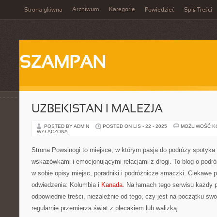
Archiwum
Kategorie
Strona główna
Powiedzieć
Spis Treści
SZAMPAN
UZBEKISTAN I MALEZJA
POSTED BY ADMIN
POSTED ON LIS - 22 - 2025
MOŻLIWOŚĆ 
WYŁĄCZONA
Strona Powsinogi to miejsce, w którym pasja do podróży spotyka 
wskazówkami i emocjonującymi relacjami z drogi. To blog o podró
w sobie opisy miejsc, poradniki i podróżnicze smaczki. Ciekawe 
odwiedzenia: Kolumbia i
Kanada
. Na łamach tego serwisu każdy p
odpowiednie treści, niezależnie od tego, czy jest na początku swoj
regularnie przemierza świat z plecakiem lub walizką.