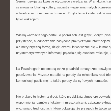
Serwis rozwija też kwestie etycznego zwiedzania. W artykułach z
szanowania lokalnej kultury, sugestie wspierania małych biznesów
odwiedzania mniej znanych miejsc. Dzięki temu każda podróż mo
tylko wakacjami.
Wielką wartością tego portalu o podróżach jest język, którym pisa
przystępne, a jednocześnie nasycone praktycznymi informacjami. 
ale merytoryczną formę, dzięki czemu łatwo wczuć się w klimat 
usystematyzowanych informacji pojawiają się osobiste refleksje, k
Na Powsinogach obecne są także poradniki tematyczne poświęc
podróżowania. Możesz natrafić na porady dla miłośników road tri
komunikacji publicznej, a także porady dla cyfrowych nomadów.
Nie brakuje tu historii z drogi, które przybliżają atmosferę odwied
wspomnienia rozmów z lokalnymi mieszkańcami, zabawne sytuacj
wyznania o trudnościach, które pokazują, że przygoda to także w