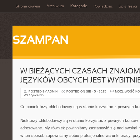
Archiwum
Kategorie
Strona główna
Powiedzieć
Spis Treści
SZAMPAN
W BIEŻĄCYCH CZASACH ZNAJO
JĘZYKÓW OBCYCH JEST WYBITNI
POSTED BY ADMIN
POSTED ON SIE - 5 - 2025
MOŻLIWOŚĆ K
WYŁĄCZONA
Co poniektórzy chlebodawcy są w stanie korzystać z pewnych ku
Niektórzy chlebodawcy są w stanie korzystać z pewnych kursów, 
adresowane. My również powinniśmy zastanowić się nad swoimi 
w ten sposób zapewniamy sobie profesjonalne warunki pracy, przy