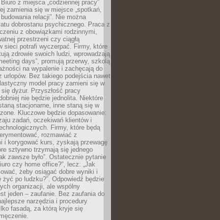
 Biuro z miejsca „codziennej pracy”
ej zamienia się w miejsce „spotkań,
 budowania relacji”. Nie można
atu dobrostanu psychicznego. Praca z
czeniu z obowiązkami rodzinnymi,
atnej przestrzeni czy ciągłą
 sieci potrafi wyczerpać. Firmy, które
ktują zdrowie swoich ludzi, wprowadzają
eeting days”, promują przerwy, szkolą
ażności na wypalenie i zachęcają do
z urlopów. Bez takiego podejścia nawet
elastyczny model pracy zamieni się w
się dyżur. Przyszłość pracy
obniej nie będzie jednolita. Niektóre
taną stacjonarne, inne staną się w
oszone. Kluczowe będzie dopasowanie:
zaju zadań, oczekiwań klientów i
echnologicznych. Firmy, które będą
erymentować, rozmawiać z
i i korygować kurs, zyskają przewagę
óre sztywno trzymają się jednego
ak zawsze było”. Ostatecznie pytanie
Biuro czy home office?”, lecz: „Jak
ować, żeby osiągać dobre wyniki i
e żyć po ludzku?”. Odpowiedź będzie
nych organizacji, ale wspólny
st jeden – zaufanie. Bez zaufania do
najlepsze narzędzia i procedury
lko fasadą, za którą kryje się
 zmęczenie.