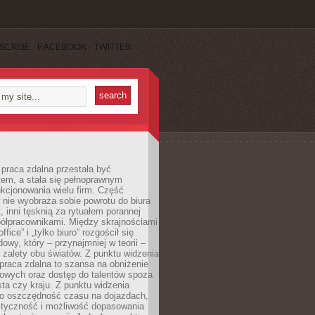
SCRIBE
FACEBOOK
TWITTER
praca zdalna przestała być
em, a stała się pełnoprawnym
kcjonowania wielu firm. Część
nie wyobraża sobie powrotu do biura
t, inni tęsknią za rytuałem porannej
ółpracownikami. Między skrajnościami
ffice” i „tylko biuro” rozgościł się
owy, który – przynajmniej w teorii –
zalety obu światów. Z punktu widzenia
praca zdalna to szansa na obniżenie
rowych oraz dostęp do talentów spoza
ta czy kraju. Z punktu widzenia
to oszczędność czasu na dojazdach,
styczność i możliwość dopasowania