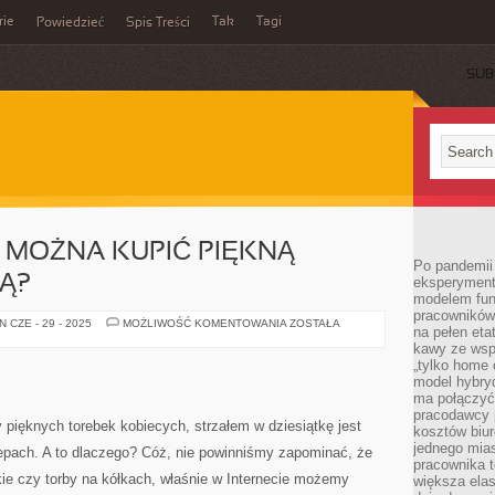
rie
Tak
Tagi
Powiedzieć
Spis Treści
SUB
U MOŻNA KUPIĆ PIĘKNĄ
Po pandemii 
Ą?
eksperyment
modelem fun
pracowników 
W
 CZE - 29 - 2025
MOŻLIWOŚĆ KOMENTOWANIA
ZOSTAŁA
na pełen eta
JAKIM
MIEJSCU
kawy ze wsp
MOŻNA
„tylko home o
KUPIĆ
model hybryd
PIĘKNĄ
TORBĘ
ma połączyć 
SKÓRZANĄ?
pracodawcy 
y pięknych torebek kobiecych, strzałem w dziesiątkę jest
kosztów biu
jednego mias
lepach. A to dlaczego? Cóż, nie powinniśmy zapominać, że
pracownika 
ie czy torby na kółkach, właśnie w Internecie możemy
większa ela