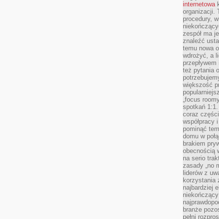
internetowa
k
organizacji
procedury, wi
niekończący
zespół ma je
znaleźć ustal
temu nowa o
wdrożyć, a l
przepływem 
też pytania 
potrzebujemy
większość p
popularniejs
„focus roomy
spotkań 1:1.
coraz części
współpracy i
pominąć tem
domu w połą
brakiem pryw
obecnością w
na serio tra
zasady „no m
liderów z uw
korzystania 
najbardziej 
niekończący 
najprawdopod
branże pozos
pełni rozpr