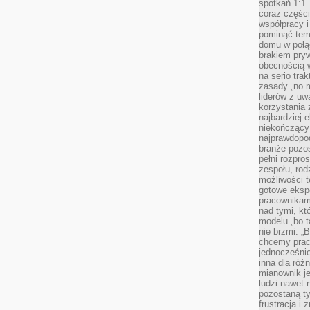
spotkań 1:1.
coraz części
współpracy i
pominąć tem
domu w połą
brakiem pryw
obecnością w
na serio tra
zasady „no m
liderów z uw
korzystania 
najbardziej 
niekończący 
najprawdopod
branże pozos
pełni rozpr
zespołu, rod
możliwości t
gotowe eksp
pracownikam
nad tymi, kt
modelu „bo t
nie brzmi: „
chcemy prac
jednocześni
inna dla róż
mianownik je
ludzi nawet 
pozostaną ty
frustracja i