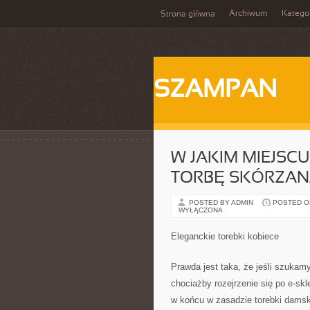
Archiwum
Katego
Strona główna
SZAMPAN
W JAKIM MIEJSC
TORBĘ SKÓRZAN
POSTED BY ADMIN
POSTED ON
WYŁĄCZONA
Eleganckie torebki kobiece
Prawda jest taka, że jeśli szukam
chociażby rozejrzenie się po e-sk
w końcu w zasadzie torebki damsk