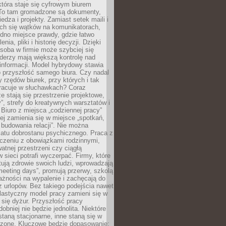
tóra staje się cyfrowym biurem
. To tam gromadzone są dokumenty,
edza i projekty. Zamiast setek maili i
ch się wątków na komunikatorach,
dno miejsce prawdy, gdzie łatwo
enia, pliki i historię decyzji. Dzięki
soba w firmie może szybciej się
iderzy mają większą kontrolę nad
informacji. Model hybrydowy stawia
o przyszłość samego biura. Czy nadal
 rzędów biurek, przy których i tak
racuje w słuchawkach? Coraz
ze stają się przestrzenie projektowe,
”, strefy do kreatywnych warsztatów i
 Biuro z miejsca „codziennej pracy”
ej zamienia się w miejsce „spotkań,
 budowania relacji”. Nie można
atu dobrostanu psychicznego. Praca z
czeniu z obowiązkami rodzinnymi,
atnej przestrzeni czy ciągłą
 sieci potrafi wyczerpać. Firmy, które
ktują zdrowie swoich ludzi, wprowadzają
eeting days”, promują przerwy, szkolą
ażności na wypalenie i zachęcają do
z urlopów. Bez takiego podejścia nawet
elastyczny model pracy zamieni się w
się dyżur. Przyszłość pracy
obniej nie będzie jednolita. Niektóre
taną stacjonarne, inne staną się w
oszone. Kluczowe będzie dopasowanie: