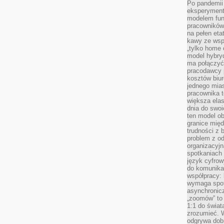
Po pandemii 
eksperyment
modelem fun
pracowników 
na pełen eta
kawy ze wsp
„tylko home o
model hybryd
ma połączyć 
pracodawcy 
kosztów biu
jednego mias
pracownika 
większa ela
dnia do swoi
ten model o
granice mię
trudności z 
problem z od
organizacyjn
spotkaniach
język cyfrow
do komunikac
współpracy:
wymaga spotk
asynchronic
„zoomów” to 
1:1 do świat
zrozumieć. 
odgrywa dob