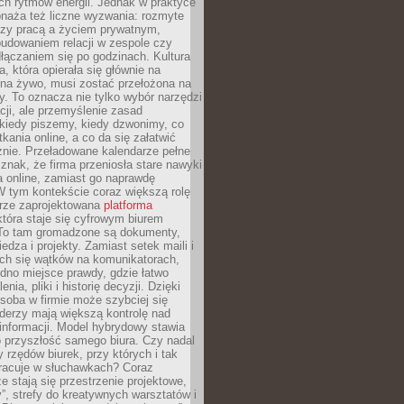
ch rytmów energii. Jednak w praktyce
bnaża też liczne wyzwania: rozmyte
dzy pracą a życiem prywatnym,
budowaniem relacji w zespole czy
łączaniem się po godzinach. Kultura
a, która opierała się głównie na
 na żywo, musi zostać przełożona na
y. To oznacza nie tylko wybór narzędzi
ji, ale przemyślenie zasad
 kiedy piszemy, kiedy dzwonimy, co
ania online, a co da się załatwić
znie. Przeładowane kalendarze pełne
znak, że firma przeniosła stare nawyki
a online, zamiast go naprawdę
W tym kontekście coraz większą rolę
rze zaprojektowana
platforma
tóra staje się cyfrowym biurem
. To tam gromadzone są dokumenty,
edza i projekty. Zamiast setek maili i
ch się wątków na komunikatorach,
dno miejsce prawdy, gdzie łatwo
enia, pliki i historię decyzji. Dzięki
soba w firmie może szybciej się
iderzy mają większą kontrolę nad
informacji. Model hybrydowy stawia
o przyszłość samego biura. Czy nadal
 rzędów biurek, przy których i tak
racuje w słuchawkach? Coraz
ze stają się przestrzenie projektowe,
”, strefy do kreatywnych warsztatów i