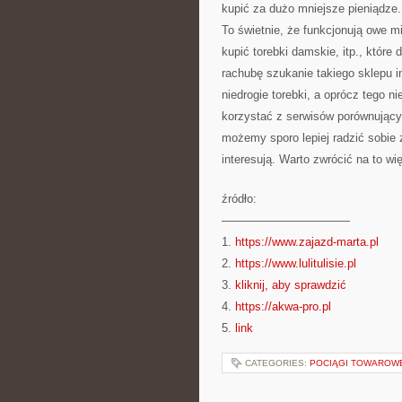
kupić za dużo mniejsze pieniądze
To świetnie, że funkcjonują owe m
kupić torebki damskie, itp., któr
rachubę szukanie takiego sklepu i
niedrogie torebki, a oprócz tego 
korzystać z serwisów porównujący
możemy sporo lepiej radzić sobie 
interesują. Warto zwrócić na to w
źródło:
———————————
1.
https://www.zajazd-marta.pl
2.
https://www.lulitulisie.pl
3.
kliknij, aby sprawdzić
4.
https://akwa-pro.pl
5.
link
CATEGORIES:
POCIĄGI TOWAROW