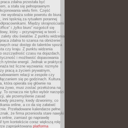
praca zdalna przestała być
em, a stała się pełnoprawnym
kcjonowania wielu firm. Część
nie wyobraża sobie powrotu do biura
t, inni tęsknią za rytuałem porannej
ółpracownikami. Między skrajnościami
ffice” i „tylko biuro” rozgościł się
owy, który – przynajmniej w teorii –
zalety obu światów. Z punktu widzenia
praca zdalna to szansa na obniżenie
rowych oraz dostęp do talentów spoza
ta czy kraju. Z punktu widzenia
to oszczędność czasu na dojazdach,
styczność i możliwość dopasowania
ch rytmów energii. Jednak w praktyce
bnaża też liczne wyzwania: rozmyte
dzy pracą a życiem prywatnym,
budowaniem relacji w zespole czy
łączaniem się po godzinach. Kultura
a, która opierała się głównie na
 na żywo, musi zostać przełożona na
y. To oznacza nie tylko wybór narzędzi
ji, ale przemyślenie zasad
 kiedy piszemy, kiedy dzwonimy, co
ania online, a co da się załatwić
znie. Przeładowane kalendarze pełne
znak, że firma przeniosła stare nawyki
a online, zamiast go naprawdę
W tym kontekście coraz większą rolę
rze zaprojektowana
platforma