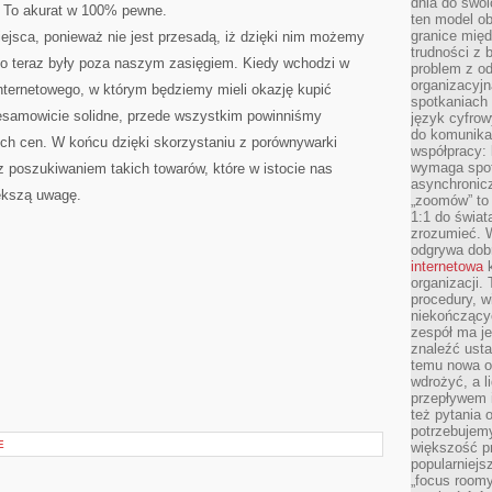
dnia do swoi
. To akurat w 100% pewne.
ten model o
granice mię
iejsca, ponieważ nie jest przesadą, iż dzięki nim możemy
trudności z 
e do teraz były poza naszym zasięgiem. Kiedy wchodzi w
problem z od
organizacyjn
nternetowego, w którym będziemy mieli okazję kupić
spotkaniach
niesamowicie solidne, przede wszystkim powinniśmy
język cyfrow
do komunikac
ch cen. W końcu dzięki skorzystaniu z porównywarki
współpracy:
wymaga spotk
z poszukiwaniem takich towarów, które w istocie nas
asynchronic
iększą uwagę.
„zoomów” to 
1:1 do świat
zrozumieć. 
odgrywa dob
internetowa
k
organizacji
procedury, wi
niekończący
zespół ma je
znaleźć ustal
temu nowa o
wdrożyć, a l
przepływem 
też pytania 
potrzebujemy
E
większość p
popularniejs
„focus roomy