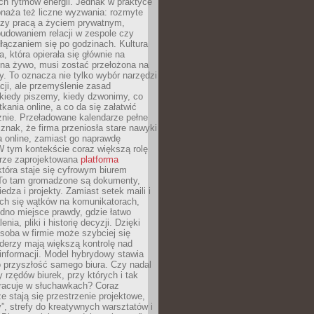
ch rytmów energii. Jednak w praktyce
bnaża też liczne wyzwania: rozmyte
dzy pracą a życiem prywatnym,
budowaniem relacji w zespole czy
łączaniem się po godzinach. Kultura
a, która opierała się głównie na
 na żywo, musi zostać przełożona na
y. To oznacza nie tylko wybór narzędzi
ji, ale przemyślenie zasad
 kiedy piszemy, kiedy dzwonimy, co
ania online, a co da się załatwić
znie. Przeładowane kalendarze pełne
znak, że firma przeniosła stare nawyki
a online, zamiast go naprawdę
W tym kontekście coraz większą rolę
rze zaprojektowana
platforma
tóra staje się cyfrowym biurem
. To tam gromadzone są dokumenty,
edza i projekty. Zamiast setek maili i
ch się wątków na komunikatorach,
dno miejsce prawdy, gdzie łatwo
enia, pliki i historię decyzji. Dzięki
soba w firmie może szybciej się
iderzy mają większą kontrolę nad
informacji. Model hybrydowy stawia
o przyszłość samego biura. Czy nadal
 rzędów biurek, przy których i tak
racuje w słuchawkach? Coraz
ze stają się przestrzenie projektowe,
”, strefy do kreatywnych warsztatów i