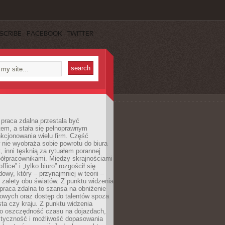
SCRIBE
FACEBOOK
TWITTER
praca zdalna przestała być
em, a stała się pełnoprawnym
kcjonowania wielu firm. Część
nie wyobraża sobie powrotu do biura
t, inni tęsknią za rytuałem porannej
ółpracownikami. Między skrajnościami
ffice” i „tylko biuro” rozgościł się
owy, który – przynajmniej w teorii –
zalety obu światów. Z punktu widzenia
praca zdalna to szansa na obniżenie
rowych oraz dostęp do talentów spoza
ta czy kraju. Z punktu widzenia
to oszczędność czasu na dojazdach,
styczność i możliwość dopasowania