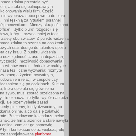
praca zdalna przestała być
em, a stała się pełnoprawnym
kcjonowania wielu firm. Część
nie wyobraża sobie powrotu do biura
t, inni tęsknią za rytuałem porannej
ółpracownikami. Między skrajnościami
ffice” i „tylko biuro” rozgościł się
owy, który – przynajmniej w teorii –
zalety obu światów. Z punktu widzenia
praca zdalna to szansa na obniżenie
rowych oraz dostęp do talentów spoza
ta czy kraju. Z punktu widzenia
to oszczędność czasu na dojazdach,
styczność i możliwość dopasowania
ch rytmów energii. Jednak w praktyce
bnaża też liczne wyzwania: rozmyte
dzy pracą a życiem prywatnym,
budowaniem relacji w zespole czy
łączaniem się po godzinach. Kultura
a, która opierała się głównie na
 na żywo, musi zostać przełożona na
y. To oznacza nie tylko wybór narzędzi
ji, ale przemyślenie zasad
 kiedy piszemy, kiedy dzwonimy, co
ania online, a co da się załatwić
znie. Przeładowane kalendarze pełne
znak, że firma przeniosła stare nawyki
a online, zamiast go naprawdę
W tym kontekście coraz większą rolę
rze zaprojektowana
platforma