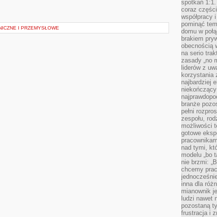
spotkań 1:1.
coraz części
współpracy i
pominąć tem
NICZNE I PRZEMYSŁOWE
domu w połą
brakiem pryw
obecnością w
na serio tra
zasady „no m
liderów z uw
korzystania 
najbardziej 
niekończący 
najprawdopod
branże pozos
pełni rozpr
zespołu, rod
możliwości t
gotowe eksp
pracownikam
nad tymi, kt
modelu „bo t
nie brzmi: „
chcemy prac
jednocześni
inna dla róż
mianownik je
ludzi nawet 
pozostaną ty
frustracja i