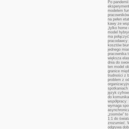
Po pandemii 
eksperyment
modelem fun
pracowników 
na pełen eta
kawy ze wsp
„tylko home o
model hybryd
ma połączyć 
pracodawcy 
kosztów biu
jednego mias
pracownika 
większa ela
dnia do swoi
ten model o
granice mię
trudności z 
problem z od
organizacyjn
spotkaniach
język cyfrow
do komunikac
współpracy:
wymaga spotk
asynchronic
„zoomów” to 
1:1 do świat
zrozumieć. 
odgrywa dob