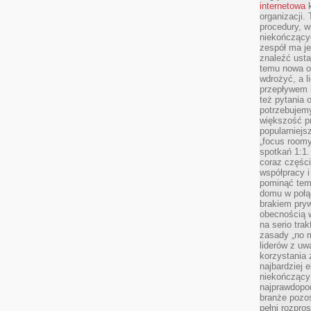
internetowa
k
organizacji
procedury, wi
niekończący
zespół ma je
znaleźć ustal
temu nowa o
wdrożyć, a l
przepływem 
też pytania 
potrzebujemy
większość p
popularniejs
„focus roomy
spotkań 1:1.
coraz części
współpracy i
pominąć tem
domu w połą
brakiem pryw
obecnością w
na serio tra
zasady „no m
liderów z uw
korzystania 
najbardziej 
niekończący 
najprawdopod
branże pozos
pełni rozpr