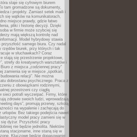
tóra staje się cyfrowym biurem
. To tam gromadzone są dokumenty,
edza i projekty. Zamiast setek maili i
ch się wątków na komunikatorach,
dno miejsce prawdy, gdzie łatwo
enia, pliki i historię decyzji. Dzięki
soba w firmie może szybciej się
iderzy mają większą kontrolę nad
informacji. Model hybrydowy stawia
o przyszłość samego biura. Czy nadal
 rzędów biurek, przy których i tak
racuje w słuchawkach? Coraz
ze stają się przestrzenie projektowe,
”, strefy do kreatywnych warsztatów i
 Biuro z miejsca „codziennej pracy”
ej zamienia się w miejsce „spotkań,
 budowania relacji”. Nie można
atu dobrostanu psychicznego. Praca z
czeniu z obowiązkami rodzinnymi,
atnej przestrzeni czy ciągłą
 sieci potrafi wyczerpać. Firmy, które
ktują zdrowie swoich ludzi, wprowadzają
eeting days”, promują przerwy, szkolą
ażności na wypalenie i zachęcają do
z urlopów. Bez takiego podejścia nawet
elastyczny model pracy zamieni się w
się dyżur. Przyszłość pracy
obniej nie będzie jednolita. Niektóre
taną stacjonarne, inne staną się w
oszone. Kluczowe będzie dopasowanie: