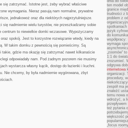
dnia do swoi
 się zatrzymać. Istotne jest, żeby wybrać właściwe
ten model o
granice mię
zone wymagania. Nieraz pasują nam normalne, prywatne
trudności z 
ńsze, jednakowoż oraz dla niektórych najprzytulniejsze.
problem z od
organizacyjn
i się nadmiernie wielu turystów, nie przeszkadzamy sobie
spotkaniach
język cyfrow
e centrum to niewielkie domki wczasowe. Wypożyczamy
do komunikac
oraz spokój. Jest to korzystne rozwiązanie wtedy, kiedy na
współpracy:
wymaga spotk
ną. W takim domku z pewnością się pomieścimy. Są
asynchronic
 i takie, gdzie ma okazję się zatrzymać nawet kilkanaście
„zoomów” to 
1:1 do świat
oclegi odpowiadały nam. Pod żadnym pozorem nie musimy
zrozumieć. 
odgrywa dob
ch wystarcza własny kącik, dostęp do łazienki i kuchni.
internetowa
k
egu. Nie chcemy, by była nadmiernie wygórowana, zbyt
organizacji
procedury, wi
ościach.
niekończący
zespół ma je
znaleźć ustal
temu nowa o
wdrożyć, a l
przepływem 
też pytania 
potrzebujemy
większość p
popularniejs
„focus roomy