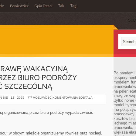
rie
Tak
Tagi
Powiedzieć
Spis Treści
SUB
PRAWĘ WAKACYJNĄ
Po pandemii 
ZEZ BIURO PODRÓŻY
eksperyment
modelem fun
Ć SZCZEGÓLNĄ
pracowników 
na pełen eta
kawy ze wsp
WYBIERAJĄC
SIE - 12 - 2025
MOŻLIWOŚĆ KOMENTOWANIA
ZOSTAŁA
„tylko home o
WYPRAWĘ
WAKACYJNĄ
model hybryd
ARANŻOWANĄ
ma połączyć 
PRZEZ
ą organizowaną przez biuro podróży wypada zwrócić
pracodawcy 
BIURO
PODRÓŻY
kosztów biu
NALEŻY
jednego mias
ZWRÓCIĆ
pracownika 
SZCZEGÓLNĄ
większa ela
cu, w obcym mieście organizujemy również oraz noclegi.