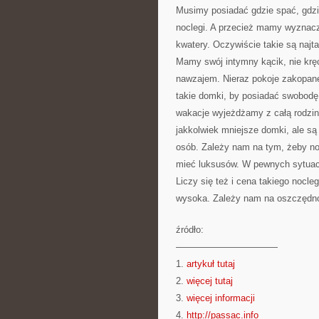
Musimy posiadać gdzie spać, gdzie
noclegi. A przecież mamy wyznac
kwatery. Oczywiście takie są najta
Mamy swój intymny kącik, nie kręc
nawzajem. Nieraz pokoje zakopan
takie domki, by posiadać swobodę 
wakacje wyjeżdżamy z całą rodzi
jakkolwiek mniejsze domki, ale są
osób. Zależy nam na tym, żeby n
mieć luksusów. W pewnych sytuacja
Liczy się też i cena takiego nocl
wysoka. Zależy nam na oszczędn
źródło:
———————————
1.
artykuł tutaj
2.
więcej tutaj
3.
więcej informacji
4.
http://passac.info