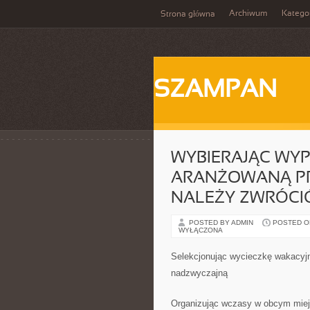
Archiwum
Katego
Strona główna
SZAMPAN
WYBIERAJĄC WY
ARANŻOWANĄ PR
NALEŻY ZWRÓCI
POSTED BY ADMIN
POSTED ON 
WYŁĄCZONA
Selekcjonując wycieczkę wakacyjn
nadzwyczajną
Organizując wczasy w obcym miejs