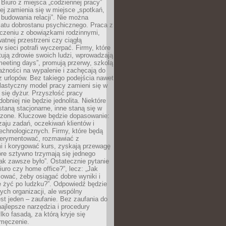
 Biuro z miejsca „codziennej pracy”
ej zamienia się w miejsce „spotkań,
 budowania relacji”. Nie można
atu dobrostanu psychicznego. Praca z
czeniu z obowiązkami rodzinnymi,
atnej przestrzeni czy ciągłą
 sieci potrafi wyczerpać. Firmy, które
ktują zdrowie swoich ludzi, wprowadzają
eeting days”, promują przerwy, szkolą
ażności na wypalenie i zachęcają do
z urlopów. Bez takiego podejścia nawet
elastyczny model pracy zamieni się w
się dyżur. Przyszłość pracy
obniej nie będzie jednolita. Niektóre
taną stacjonarne, inne staną się w
oszone. Kluczowe będzie dopasowanie:
zaju zadań, oczekiwań klientów i
echnologicznych. Firmy, które będą
erymentować, rozmawiać z
i i korygować kurs, zyskają przewagę
óre sztywno trzymają się jednego
ak zawsze było”. Ostatecznie pytanie
Biuro czy home office?”, lecz: „Jak
ować, żeby osiągać dobre wyniki i
e żyć po ludzku?”. Odpowiedź będzie
nych organizacji, ale wspólny
st jeden – zaufanie. Bez zaufania do
najlepsze narzędzia i procedury
lko fasadą, za którą kryje się
 zmęczenie.