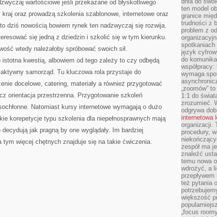
dnia do swoi
zwyczaj wartościowe jeśli przekazane od błyskotliwego
ten model o
y kraj oraz prowadzą szkolenia szablonowe, internetowe oraz
granice mię
trudności z 
t to dziś nowością bowiem rynek ten nadzwyczaj się rozwija.
problem z od
eresować się jedną z dziedzin i szkolić się w tym kierunku.
organizacyjn
spotkaniach
owość wtedy należałoby spróbować swoich sił.
język cyfrow
do komunikac
 istotna kwestią, albowiem od tego zależy to czy odbędą
współpracy:
 aktywny samorząd. Tu kluczowa rola przystaje do
wymaga spotk
asynchronic
żenie docelowe, catering, materiały a również przygotować
„zoomów” to 
cz orientacja przestrzenna. Przygotowanie szkoleń
1:1 do świat
zrozumieć. 
asochłonne. Natomiast kursy internetowe wymagają o dużo
odgrywa dob
internetowa
k
kie korepetycje typu szkolenia dla niepełnosprawnych mają
organizacji
to decydują jak pragną by one wyglądały. Im bardziej
procedury, wi
niekończący
 tym więcej chętnych znajduje się na takie ćwiczenia.
zespół ma je
znaleźć ustal
temu nowa o
wdrożyć, a l
przepływem 
też pytania 
potrzebujemy
większość p
popularniejs
„focus roomy