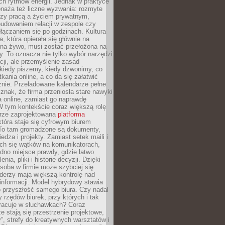
ch rytmów energii. Jednak w praktyce
bnaża też liczne wyzwania: rozmyte
dzy pracą a życiem prywatnym,
budowaniem relacji w zespole czy
łączaniem się po godzinach. Kultura
a, która opierała się głównie na
 na żywo, musi zostać przełożona na
y. To oznacza nie tylko wybór narzędzi
ji, ale przemyślenie zasad
 kiedy piszemy, kiedy dzwonimy, co
ania online, a co da się załatwić
znie. Przeładowane kalendarze pełne
znak, że firma przeniosła stare nawyki
a online, zamiast go naprawdę
W tym kontekście coraz większą rolę
rze zaprojektowana
platforma
tóra staje się cyfrowym biurem
. To tam gromadzone są dokumenty,
edza i projekty. Zamiast setek maili i
ch się wątków na komunikatorach,
dno miejsce prawdy, gdzie łatwo
enia, pliki i historię decyzji. Dzięki
soba w firmie może szybciej się
iderzy mają większą kontrolę nad
informacji. Model hybrydowy stawia
o przyszłość samego biura. Czy nadal
 rzędów biurek, przy których i tak
racuje w słuchawkach? Coraz
ze stają się przestrzenie projektowe,
”, strefy do kreatywnych warsztatów i