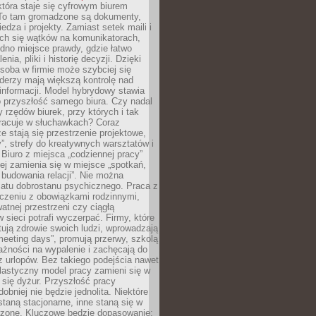
tóra staje się cyfrowym biurem
. To tam gromadzone są dokumenty,
edza i projekty. Zamiast setek maili i
ch się wątków na komunikatorach,
dno miejsce prawdy, gdzie łatwo
enia, pliki i historię decyzji. Dzięki
soba w firmie może szybciej się
iderzy mają większą kontrolę nad
informacji. Model hybrydowy stawia
o przyszłość samego biura. Czy nadal
 rzędów biurek, przy których i tak
racuje w słuchawkach? Coraz
ze stają się przestrzenie projektowe,
”, strefy do kreatywnych warsztatów i
 Biuro z miejsca „codziennej pracy”
ej zamienia się w miejsce „spotkań,
 budowania relacji”. Nie można
atu dobrostanu psychicznego. Praca z
czeniu z obowiązkami rodzinnymi,
atnej przestrzeni czy ciągłą
 sieci potrafi wyczerpać. Firmy, które
ktują zdrowie swoich ludzi, wprowadzają
eeting days”, promują przerwy, szkolą
ażności na wypalenie i zachęcają do
z urlopów. Bez takiego podejścia nawet
elastyczny model pracy zamieni się w
się dyżur. Przyszłość pracy
obniej nie będzie jednolita. Niektóre
taną stacjonarne, inne staną się w
oszone. Kluczowe będzie dopasowanie: