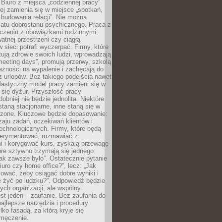
 Biuro z miejsca „codziennej pracy”
ej zamienia się w miejsce „spotkań,
 budowania relacji”. Nie można
atu dobrostanu psychicznego. Praca z
czeniu z obowiązkami rodzinnymi,
atnej przestrzeni czy ciągłą
 sieci potrafi wyczerpać. Firmy, które
ktują zdrowie swoich ludzi, wprowadzają
eeting days”, promują przerwy, szkolą
ażności na wypalenie i zachęcają do
z urlopów. Bez takiego podejścia nawet
elastyczny model pracy zamieni się w
się dyżur. Przyszłość pracy
obniej nie będzie jednolita. Niektóre
taną stacjonarne, inne staną się w
oszone. Kluczowe będzie dopasowanie:
zaju zadań, oczekiwań klientów i
echnologicznych. Firmy, które będą
erymentować, rozmawiać z
i i korygować kurs, zyskają przewagę
óre sztywno trzymają się jednego
ak zawsze było”. Ostatecznie pytanie
Biuro czy home office?”, lecz: „Jak
ować, żeby osiągać dobre wyniki i
e żyć po ludzku?”. Odpowiedź będzie
nych organizacji, ale wspólny
st jeden – zaufanie. Bez zaufania do
najlepsze narzędzia i procedury
lko fasadą, za którą kryje się
 zmęczenie.