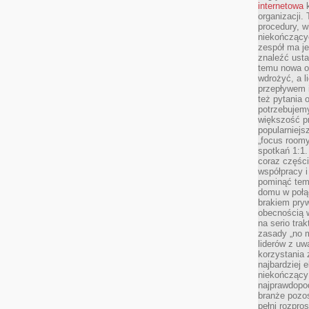
internetowa
k
organizacji
procedury, wi
niekończący
zespół ma je
znaleźć ustal
temu nowa o
wdrożyć, a l
przepływem 
też pytania 
potrzebujemy
większość p
popularniejs
„focus roomy
spotkań 1:1.
coraz części
współpracy i
pominąć tem
domu w połą
brakiem pryw
obecnością w
na serio tra
zasady „no m
liderów z uw
korzystania 
najbardziej 
niekończący 
najprawdopod
branże pozos
pełni rozpr