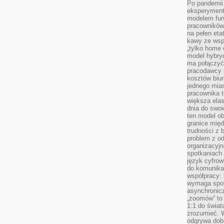
Po pandemii 
eksperyment
modelem fun
pracowników 
na pełen eta
kawy ze wsp
„tylko home o
model hybryd
ma połączyć 
pracodawcy 
kosztów biu
jednego mias
pracownika 
większa ela
dnia do swoi
ten model o
granice mię
trudności z 
problem z od
organizacyjn
spotkaniach
język cyfrow
do komunikac
współpracy:
wymaga spotk
asynchronic
„zoomów” to 
1:1 do świat
zrozumieć. 
odgrywa dob