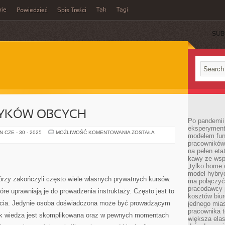
rie
Tak
Tagi
Powiedzieć
Spis Treści
SUB
ZYKÓW OBCYCH
Po pandemii 
eksperyment
ZNAJOMOŚĆ
 CZE - 30 - 2025
MOŻLIWOŚĆ KOMENTOWANIA
ZOSTAŁA
modelem fun
JĘZYKÓW
pracowników 
OBCYCH
na pełen eta
kawy ze wsp
„tylko home o
model hybryd
órzy zakończyli często wiele własnych prywatnych kursów.
ma połączyć 
pracodawcy 
óre uprawniają je do prowadzenia instruktaży. Często jest to
kosztów biu
życia. Jedynie osoba doświadczona może być prowadzącym
jednego mias
pracownika 
jak wiedza jest skomplikowana oraz w pewnych momentach
większa ela