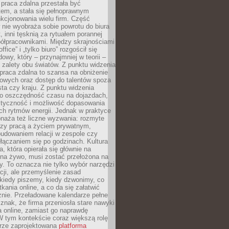
praca zdalna przestała być
em, a stała się pełnoprawnym
kcjonowania wielu firm. Część
nie wyobraża sobie powrotu do biura
t, inni tęsknią za rytuałem porannej
ółpracownikami. Między skrajnościami
ffice” i „tylko biuro” rozgościł się
owy, który – przynajmniej w teorii –
zalety obu światów. Z punktu widzenia
praca zdalna to szansa na obniżenie
rowych oraz dostęp do talentów spoza
ta czy kraju. Z punktu widzenia
to oszczędność czasu na dojazdach,
styczność i możliwość dopasowania
ch rytmów energii. Jednak w praktyce
bnaża też liczne wyzwania: rozmyte
dzy pracą a życiem prywatnym,
budowaniem relacji w zespole czy
łączaniem się po godzinach. Kultura
a, która opierała się głównie na
 na żywo, musi zostać przełożona na
y. To oznacza nie tylko wybór narzędzi
ji, ale przemyślenie zasad
 kiedy piszemy, kiedy dzwonimy, co
ania online, a co da się załatwić
znie. Przeładowane kalendarze pełne
znak, że firma przeniosła stare nawyki
a online, zamiast go naprawdę
W tym kontekście coraz większą rolę
rze zaprojektowana
platforma