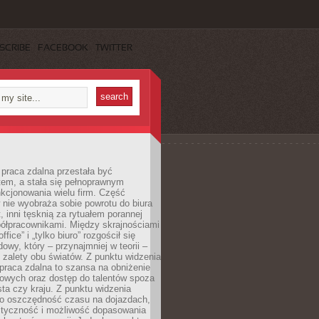
SCRIBE
FACEBOOK
TWITTER
praca zdalna przestała być
em, a stała się pełnoprawnym
kcjonowania wielu firm. Część
nie wyobraża sobie powrotu do biura
t, inni tęsknią za rytuałem porannej
ółpracownikami. Między skrajnościami
ffice” i „tylko biuro” rozgościł się
owy, który – przynajmniej w teorii –
zalety obu światów. Z punktu widzenia
praca zdalna to szansa na obniżenie
rowych oraz dostęp do talentów spoza
ta czy kraju. Z punktu widzenia
to oszczędność czasu na dojazdach,
styczność i możliwość dopasowania