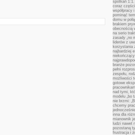
spotkań 1:1.
coraz części
współpracy i
pominąć tem
domu w połą
brakiem pryw
obecnością w
na serio tra
zasady „no m
liderów z uw
korzystania 
najbardziej 
niekończący 
najprawdopod
branże pozos
pełni rozpr
zespołu, rod
możliwości t
gotowe eksp
pracownikam
nad tymi, kt
modelu „bo t
nie brzmi: „
chcemy prac
jednocześni
inna dla róż
mianownik je
ludzi nawet 
pozostaną ty
frustracja i