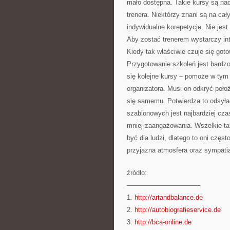
mało dostępna. Takie kursy są nad
trenera. Niektórzy znani są na cał
indywidualne korepetycje. Nie jes
Aby zostać trenerem wystarczy int
Kiedy tak właściwie czuje się got
Przygotowanie szkoleń jest bardzo
się kolejne kursy – pomoże w tym
organizatora. Musi on odkryć poło
się samemu. Potwierdza to odsyła
szablonowych jest najbardziej cz
mniej zaangażowania. Wszelkie ta
być dla ludzi, dlatego to oni częs
przyjazna atmosfera oraz sympatia
źródło:
———————————
1.
http://artandbalance.de
2.
http://autobiografieservice.de
3.
http://bca-online.de