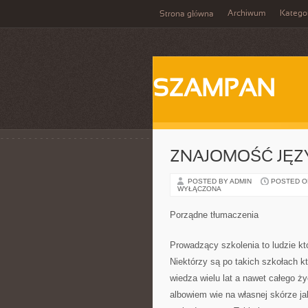
Archiwum
Katego
Strona główna
SZAMPAN
ZNAJOMOŚĆ JĘ
POSTED BY ADMIN
POSTED ON
WYŁĄCZONA
Porządne tłumaczenia
Prowadzący szkolenia to ludzie kt
Niektórzy są po takich szkołach kt
wiedza wielu lat a nawet całego 
albowiem wie na własnej skórze 