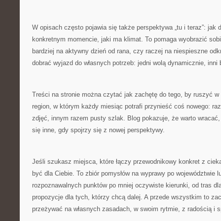
W opisach często pojawia się także perspektywa „tu i teraz”: jak
konkretnym momencie, jaki ma klimat. To pomaga wyobrazić sobie
bardziej na aktywny dzień od rana, czy raczej na niespieszne odkr
dobrać wyjazd do własnych potrzeb: jedni wolą dynamicznie, inni
Treści na stronie można czytać jak zachętę do tego, by ruszyć w
region, w którym każdy miesiąc potrafi przynieść coś nowego: raz
zdjęć, innym razem pusty szlak. Blog pokazuje, że warto wracać, 
się inne, gdy spojrzy się z nowej perspektywy.
Jeśli szukasz miejsca, które łączy przewodnikowy konkret z ciek
być dla Ciebie. To zbiór pomysłów na wyprawy po województwie lu
rozpoznawalnych punktów po mniej oczywiste kierunki, od tras dl
propozycje dla tych, którzy chcą dalej. A przede wszystkim to z
przeżywać na własnych zasadach, w swoim rytmie, z radością i 