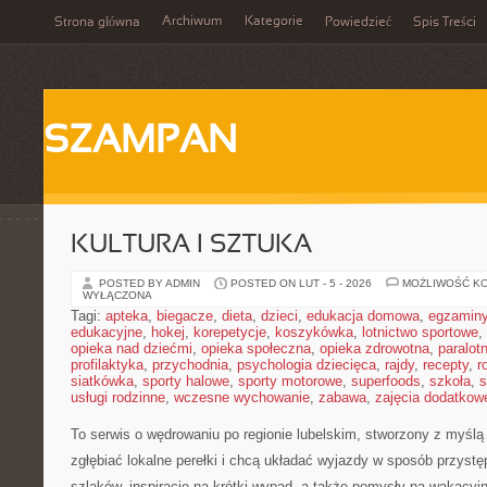
Archiwum
Kategorie
Strona główna
Powiedzieć
Spis Treści
SZAMPAN
KULTURA I SZTUKA
POSTED BY ADMIN
POSTED ON LUT - 5 - 2026
MOŻLIWOŚĆ K
WYŁĄCZONA
Tagi:
apteka
,
biegacze
,
dieta
,
dzieci
,
edukacja domowa
,
egzamin
edukacyjne
,
hokej
,
korepetycje
,
koszykówka
,
lotnictwo sportowe
,
opieka nad dziećmi
,
opieka społeczna
,
opieka zdrowotna
,
paralot
profilaktyka
,
przychodnia
,
psychologia dziecięca
,
rajdy
,
recepty
,
r
siatkówka
,
sporty halowe
,
sporty motorowe
,
superfoods
,
szkoła
,
s
usługi rodzinne
,
wczesne wychowanie
,
zabawa
,
zajęcia dodatkow
To serwis o wędrowaniu po regionie lubelskim, stworzony z myślą 
zgłębiać lokalne perełki i chcą układać wyjazdy w sposób przystę
szlaków, inspiracje na krótki wypad, a także pomysły na wakacyjn