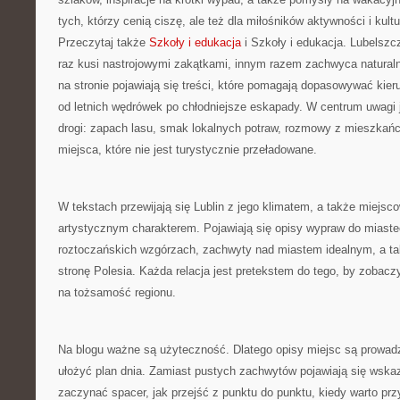
tych, którzy cenią ciszę, ale też dla miłośników aktywności i kul
Przeczytaj także
Szkoły i edukacja
i Szkoły i edukacja. Lubelszc
raz kusi nastrojowymi zakątkami, innym razem zachwyca naturaln
na stronie pojawiają się treści, które pomagają dopasowywać kieru
od letnich wędrówek po chłodniejsze eskapady. W centrum uwagi 
drogi: zapach lasu, smak lokalnych potraw, rozmowy z mieszkańc
miejsca, które nie jest turystycznie przeładowane.
W tekstach przewijają się Lublin z jego klimatem, a także miejsco
artystycznym charakterem. Pojawiają się opisy wypraw do miast
roztoczańskich wzgórzach, zachwyty nad miastem idealnym, a tak
stronę Polesia. Każda relacja jest pretekstem do tego, by zobaczy
na tożsamość regionu.
Na blogu ważne są użyteczność. Dlatego opisy miejsc są prowadz
ułożyć plan dnia. Zamiast pustych zachwytów pojawiają się wskazó
zaczynać spacer, jak przejść z punktu do punktu, kiedy warto przy