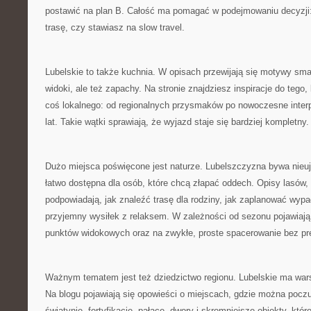
postawić na plan B. Całość ma pomagać w podejmowaniu decyzji
trasę, czy stawiasz na slow travel.
Lubelskie to także kuchnia. W opisach przewijają się motywy sma
widoki, ale też zapachy. Na stronie znajdziesz inspiracje do tego
coś lokalnego: od regionalnych przysmaków po nowoczesne interp
lat. Takie wątki sprawiają, że wyjazd staje się bardziej kompletny.
Dużo miejsca poświęcone jest naturze. Lubelszczyzna bywa nieuj
łatwo dostępna dla osób, które chcą złapać oddech. Opisy lasów, 
podpowiadają, jak znaleźć trasę dla rodziny, jak zaplanować wypa
przyjemny wysiłek z relaksem. W zależności od sezonu pojawiają
punktów widokowych oraz na zwykłe, proste spacerowanie bez pre
Ważnym tematem jest też dziedzictwo regionu. Lubelskie ma wars
Na blogu pojawiają się opowieści o miejscach, gdzie można poczu
świątynie, fortyfikacje, pałace, dwory i skromniejsze obiekty, któ