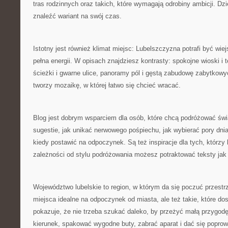
tras rodzinnych oraz takich, które wymagają odrobiny ambicji. D
znaleźć wariant na swój czas.
Istotny jest również klimat miejsc: Lubelszczyzna potrafi być wie
pełna energii. W opisach znajdziesz kontrasty: spokojne wioski i 
ścieżki i gwarne ulice, panoramy pól i gęstą zabudowę zabytkow
tworzy mozaikę, w której łatwo się chcieć wracać.
Blog jest dobrym wsparciem dla osób, które chcą podróżować świ
sugestie, jak unikać nerwowego pośpiechu, jak wybierać pory dnia
kiedy postawić na odpoczynek. Są też inspiracje dla tych, którzy
zależności od stylu podróżowania możesz potraktować teksty jak
Województwo lubelskie to region, w którym da się poczuć przestr
miejsca idealne na odpoczynek od miasta, ale też takie, które do
pokazuje, że nie trzeba szukać daleko, by przeżyć małą przygo
kierunek, spakować wygodne buty, zabrać aparat i dać się poprow