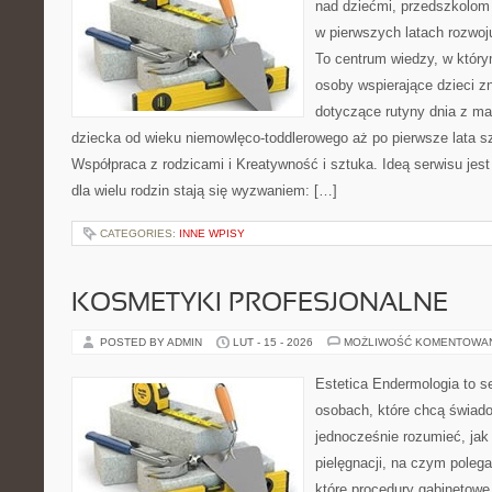
nad dziećmi, przedszkolom 
w pierwszych latach rozwoj
To centrum wiedzy, w który
osoby wspierające dzieci z
dotyczące rutyny dnia z m
dziecka od wieku niemowlęco-toddlerowego aż po pierwsze lata s
Współpraca z rodzicami i Kreatywność i sztuka. Ideą serwisu jest
dla wielu rodzin stają się wyzwaniem: […]
CATEGORIES:
INNE WPISY
KOSMETYKI PROFESJONALNE
POSTED BY ADMIN
LUT - 15 - 2026
MOŻLIWOŚĆ KOMENTOWA
Estetica Endermologia to s
osobach, które chcą świado
jednocześnie rozumieć, jak 
pielęgnacji, na czym polega
które procedury gabinetowe 