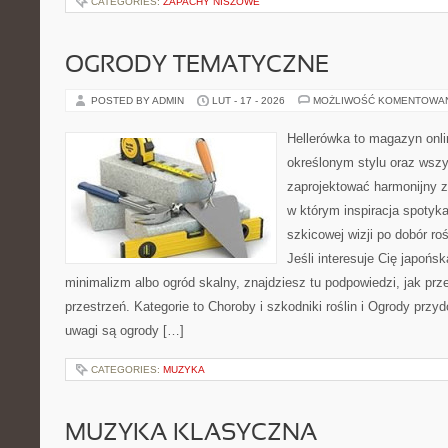
CATEGORIES:
ZAPACHY NISZOWE
OGRODY TEMATYCZNE
POSTED BY ADMIN
LUT - 17 - 2026
MOŻLIWOŚĆ KOMENTOWA
Hellerówka to magazyn onl
określonym stylu oraz wsz
zaprojektować harmonijny z
w którym inspiracja spotyka
szkicowej wizji po dobór roś
Jeśli interesuje Cię japońs
minimalizm albo ogród skalny, znajdziesz tu podpowiedzi, jak prze
przestrzeń. Kategorie to Choroby i szkodniki roślin i Ogrody pr
uwagi są ogrody […]
CATEGORIES:
MUZYKA
MUZYKA KLASYCZNA