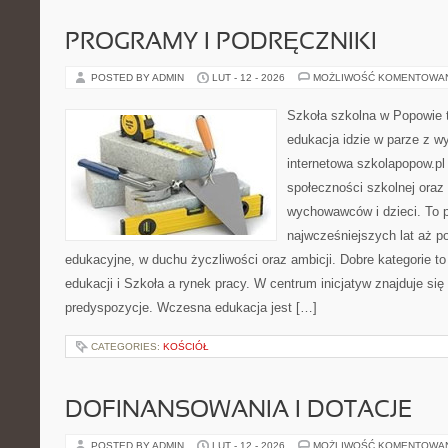
PROGRAMY I PODRĘCZNIKI
POSTED BY ADMIN
LUT - 12 - 2026
MOŻLIWOŚĆ KOMENTOWA
Szkoła szkolna w Popowie 
edukacja idzie w parze z 
internetowa szkolapopow.pl
społeczności szkolnej oraz
wychowawców i dzieci. To po
najwcześniejszych lat aż 
edukacyjne, w duchu życzliwości oraz ambicji. Dobre kategorie t
edukacji i Szkoła a rynek pracy. W centrum inicjatyw znajduje się
predyspozycje. Wczesna edukacja jest […]
CATEGORIES:
KOŚCIÓŁ
DOFINANSOWANIA I DOTACJE
POSTED BY ADMIN
LUT - 12 - 2026
MOŻLIWOŚĆ KOMENTOWA