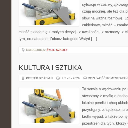
sytuacje w coś wyjątkowego.
czują mocniej, ale też dla 
słów na ważną rozmowę. Lov
cukierkową miłość – zamias
miłość składa się z małych decyzji: z uważności, z rozmowy, z cie
tym, co naturalne. Zobacz kategorie Wstyd […]
CATEGORIES:
ŻYCIE SZKOŁY
KULTURA I SZTUKA
POSTED BY ADMIN
LUT - 5 - 2026
MOŻLIWOŚĆ KOMENTOWAN
To serwis o wędrowaniu po r
stworzony z myślą o osobac
lokalne perełki i chcą ukł
przystępny. Znajdziesz tu o
krótki wypad, a także pomy
przestrzeń dla tych, którzy 