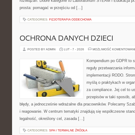
rozwiązań. Dobre kategorie to Laboratorium STEAM i Edukacja prz
prosta: pomagać w przejściu od […]
CATEGORIES:
FIZJOTERAPIA ODDECHOWA
OCHRONA DANYCH DZIECI
POSTED BY ADMIN
LUT - 7 - 2026
MOŻLIWOŚĆ KOMENTOWAN
Kompendium po GDPR to se
reguły przetwarzania infor
implementacji RODO. Stron
myślą o praktykach w organ
za compliance. Jej cel to 
przepisów w taki sposób, ab
błędy, a jednocześnie wdrażalne dla pracowników. Polecamy Szabl
i reagowanie. W centrum tematyki znajdują się współczesne stan
legalność, określony cel, zasada […]
CATEGORIES:
SPA I TERMALNE ŹRÓDŁA