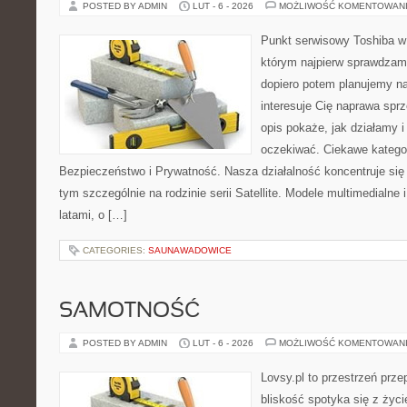
POSTED BY ADMIN
LUT - 6 - 2026
MOŻLIWOŚĆ KOMENTOWAN
Punkt serwisowy Toshiba w
którym najpierw sprawdzam
dopiero potem planujemy na
interesuje Cię naprawa sprz
opis pokaże, jak działamy 
oczekiwać. Ciekawe kategor
Bezpieczeństwo i Prywatność. Nasza działalność koncentruje się
tym szczególnie na rodzinie serii Satellite. Modele multimedialne 
latami, o […]
CATEGORIES:
SAUNAWADOWICE
SAMOTNOŚĆ
POSTED BY ADMIN
LUT - 6 - 2026
MOŻLIWOŚĆ KOMENTOWAN
Lovsy.pl to przestrzeń prz
bliskość spotyka się z życ