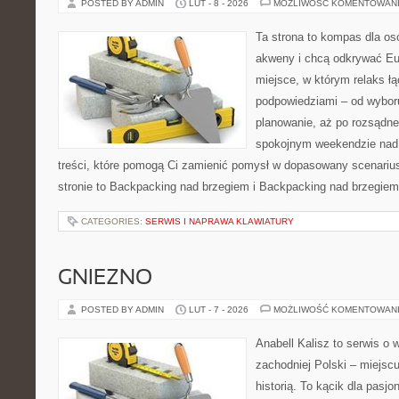
POSTED BY ADMIN
LUT - 8 - 2026
MOŻLIWOŚĆ KOMENTOWAN
Ta strona to kompas dla os
akweny i chcą odkrywać Eur
miejsce, w którym relaks ł
podpowiedziami – od wyboru
planowanie, aż po rozsądne
spokojnym weekendzie nad 
treści, które pomogą Ci zamienić pomysł w dopasowany scenariu
stronie to Backpacking nad brzegiem i Backpacking nad brzegiem
CATEGORIES:
SERWIS I NAPRAWA KLAWIATURY
GNIEZNO
POSTED BY ADMIN
LUT - 7 - 2026
MOŻLIWOŚĆ KOMENTOWAN
Anabell Kalisz to serwis o
zachodniej Polski – miejscu
historią. To kącik dla pasj