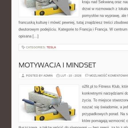
kraju nad Sekwaną oraz nauk
drzwi w rozmowach z lokals
pomysłów na wyprawę, ale 
francuską kulturę i mówić pewniej, tutaj znajdziesz treści zbudo
dwutorowym podejściu. Kategorie to Francja i Francja. W centrum t
opisana […]
CATEGORIES:
TESLA
MOTYWACJA I MINDSET
POSTED BY ADMIN
LUT - 10 - 2026
MOŻLIWOŚĆ KOMENTOWA
o2fit.pl to Fitness Klub, kt
konkretnymi narzędziami do
życia. To miejsce stworzon
ruszać się świadomie, a jed
przypadkowych porad. Na st
które pomagają wzmocnić c
tłuszczową, a także wrócić do równowagi — bez presji, za to z p