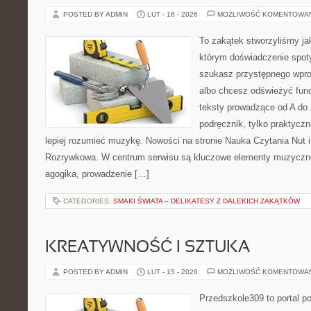
POSTED BY ADMIN
LUT - 16 - 2026
MOŻLIWOŚĆ KOMENTOWA
To zakątek stworzyliśmy ja
którym doświadczenie spoty
szukasz przystępnego wpr
albo chcesz odświeżyć fund
teksty prowadzące od A do 
podręcznik, tylko praktyczn
lepiej rozumieć muzykę. Nowości na stronie Nauka Czytania Nut 
Rozrywkowa. W centrum serwisu są kluczowe elementy muzyczne
agogika, prowadzenie […]
CATEGORIES:
SMAKI ŚWIATA – DELIKATESY Z DALEKICH ZAKĄTKÓW
KREATYWNOŚĆ I SZTUKA
POSTED BY ADMIN
LUT - 15 - 2026
MOŻLIWOŚĆ KOMENTOWA
Przedszkole309 to portal 