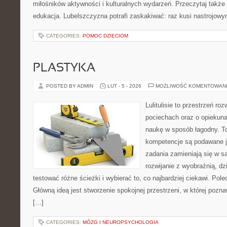
miłośników aktywności i kulturalnych wydarzeń. Przeczytaj także 
edukacja. Lubelszczyzna potrafi zaskakiwać: raz kusi nastrojow
CATEGORIES:
POMOC DZIECIOM
PLASTYKA
POSTED BY ADMIN
LUT - 5 - 2026
MOŻLIWOŚĆ KOMENTOWAN
Lulitulisie to przestrzeń r
pociechach oraz o opiekuna
naukę w sposób łagodny. T
kompetencje są podawane j
zadania zamieniają się w sa
rozwijanie z wyobraźnią, d
testować różne ścieżki i wybierać to, co najbardziej ciekawi. P
Główną ideą jest stworzenie spokojnej przestrzeni, w której pozn
[…]
CATEGORIES:
MÓZG I NEUROPSYCHOLOGIA