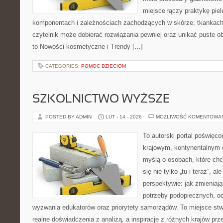
miejsce łączy praktykę pie
komponentach i zależnościach zachodzących w skórze, tkankach 
czytelnik może dobierać rozwiązania pewniej oraz unikać puste ob
to Nowości kosmetyczne i Trendy […]
CATEGORIES:
POMOC DZIECIOM
SZKOLNICTWO WYŻSZE
POSTED BY ADMIN
LUT - 14 - 2026
MOŻLIWOŚĆ KOMENTOWA
To autorski portal poświęco
krajowym, kontynentalnym 
myślą o osobach, które chc
się nie tylko „tu i teraz”, a
perspektywie: jak zmieniają
potrzeby podopiecznych, o
wyzwania edukatorów oraz priorytety samorządów. To miejsce stw
realne doświadczenia z analizą, a inspiracje z różnych krajów pr