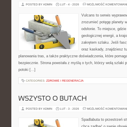
POSTED BY ADMIN
LUT - 4 - 2026
MOŻLIWOŚĆ KOMENTOWAN
Vulcans to serwis wyprawow
zrozumieć potęgę planety w j
odsłonie. To miejsce, gdzie 
geologicznej energii, a kra
zakrętem szlaku. Jeśli fasc
oraz kaskady, znajdziesz t
planowania tras, a także praktyczne doświadczenia, które pomag
bezpiecznie. Strona powstała z myślą o tych, którzy wolą szlaki
potoki […]
CATEGORIES:
ZDROWIE I REGENERACJA
WSZYSTO O BUTACH
POSTED BY ADMIN
LUT - 3 - 2026
MOŻLIWOŚĆ KOMENTOWAN
Spadlabuta to przestrzeń st
chcą zadbać o swoje obuwi