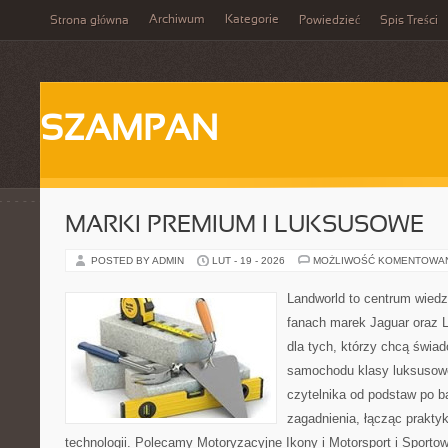
Archiwum
Kategorie
Strona główna
Powiedzieć
Spis Treści
SZAMPAN
MARKI PREMIUM I LUKSUSOWE
POSTED BY ADMIN
LUT - 19 - 2026
MOŻLIWOŚĆ KOMENTOWA
Landworld to centrum wied
fanach marek Jaguar oraz L
dla tych, którzy chcą świa
samochodu klasy luksusowe
czytelnika od podstaw po b
zagadnienia, łącząc prakty
technologii. Polecamy Motoryzacyjne Ikony i Motorsport i Sporto