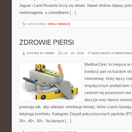
Jaguar i Land Roverów liczą się detale. Nawet drobne objawy pot
niedomaganie, a zaniedbanie […]
CATEGORIES:
WINA I WINNICE
ZDROWIE PIERSI
POSTED BY ADMIN
LUT - 18 - 2026
MOŻLIWOŚĆ KOMENTOWA
MediluxClinic to miejsce w 
kondycji pań na każdym eta
internetowy, który łączy c
empatycznym podejściem d
centrum tej przestrzeni sto
decyzje oraz lepsze rozumi
powstają tak, aby ułatwiać orientację tematy, które często bywają
dotykają komfortu. Kategorie Zespół policystycznych jajników (P
30+, 40+, 50+. Na łamach […]