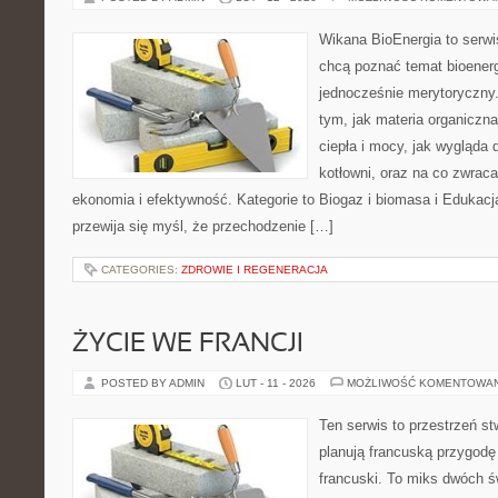
Wikana BioEnergia to serwi
chcą poznać temat bioenerg
jednocześnie merytoryczny.
tym, jak materia organiczn
ciepła i mocy, jak wygląda d
kotłowni, oraz na co zwrac
ekonomia i efektywność. Kategorie to Biogaz i biomasa i Edukacja
przewija się myśl, że przechodzenie […]
CATEGORIES:
ZDROWIE I REGENERACJA
ŻYCIE WE FRANCJI
POSTED BY ADMIN
LUT - 11 - 2026
MOŻLIWOŚĆ KOMENTOWA
Ten serwis to przestrzeń st
planują francuską przygodę 
francuski. To miks dwóch ś