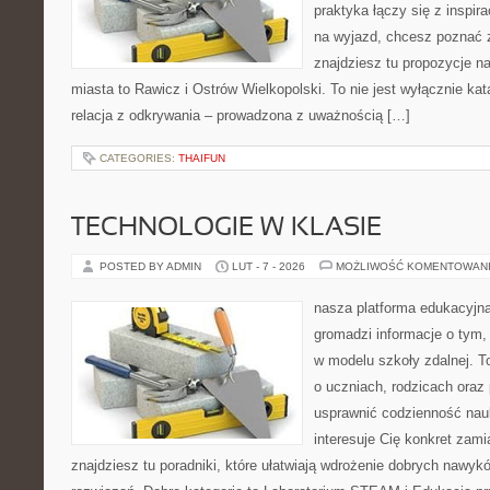
praktyka łączy się z inspir
na wyjazd, chcesz poznać z
znajdziesz tu propozycje n
miasta to Rawicz i Ostrów Wielkopolski. To nie jest wyłącznie ka
relacja z odkrywania – prowadzona z uważnością […]
CATEGORIES:
THAIFUN
TECHNOLOGIE W KLASIE
POSTED BY ADMIN
LUT - 7 - 2026
MOŻLIWOŚĆ KOMENTOWAN
nasza platforma edukacyjna
gromadzi informacje o tym
w modelu szkoły zdalnej. T
o uczniach, rodzicach oraz
usprawnić codzienność nauki
interesuje Cię konkret zami
znajdziesz tu poradniki, które ułatwiają wdrożenie dobrych nawy