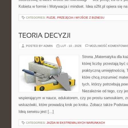
Kobieta w formie i Motywacja i mindset. Idea o2fit.pl opiera się n
CATEGORIES:
FUZJE, PRZEJĘCIA I WYJŚCIE Z BIZNESU
TEORIA DECYZJI
POSTED BY ADMIN
LUT - 10 - 2026
MOŻLIWOŚĆ KOMENTOWA
Strona „Matematyka dla każ
której liczby przestają być 
praktyczną umiejętnością.
które chcą zrozumieć mate
tych, którzy potrzebują pow
Niezależnie od tego, czy je
wspierającym w nauce, edukatorem, czy po prostu samoukiem, z
wskazówki, które prowadzą krok po kroku. Zobacz także Podstaw
Ideą serwisu jest […]
CATEGORIES:
JAZDA W EKSTREMALNYCH WARUNKACH