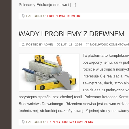
Polecamy Edukacja domowa i […]
CATEGORIES:
ERGONOMIA I KOMFORT
WADY I PROBLEMY Z DREWNEM
POSTED BY ADMIN
LUT - 13 - 2026
MOŻLIWOŚĆ KOMENTOWA
Ta platforma to komplekso
poświęcony temu, co w prak
różnicę w ustrojach nośnyc
interesuje Cię realizacja in
zewnętrzna, dach, strop a
znajdziesz tu praktyczne 
przystępny sposób, bez zbędnej teorii. Polecamy kategorie Konstr
Budownictwa Drewnianego. Rdzeniem serwisu jest drewno widzian
technicznej, stolarskiej oraz użytkowej. Z jednej strony omawiam
CATEGORIES:
TRENING DOMOWY I ĆWICZENIA