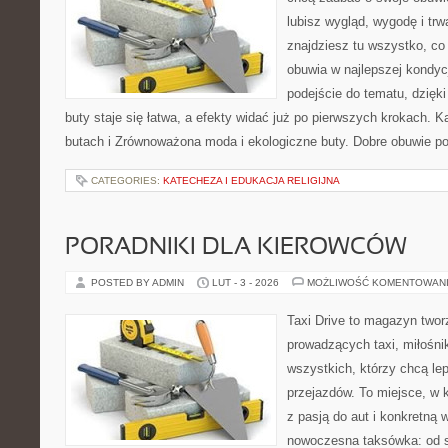
lubisz wygląd, wygodę i trw
znajdziesz tu wszystko, co
obuwia w najlepszej kondyc
podejście do tematu, dzięk
buty staje się łatwa, a efekty widać już po pierwszych krokach. K
butach i Zrównoważona moda i ekologiczne buty. Dobre obuwie pot
CATEGORIES:
KATECHEZA I EDUKACJA RELIGIJNA
PORADNIKI DLA KIEROWCÓW
POSTED BY ADMIN
LUT - 3 - 2026
MOŻLIWOŚĆ KOMENTOWAN
Taxi Drive to magazyn twor
prowadzących taxi, miłośn
wszystkich, którzy chcą lep
przejazdów. To miejsce, w 
z pasją do aut i konkretną 
nowoczesna taksówka: od s