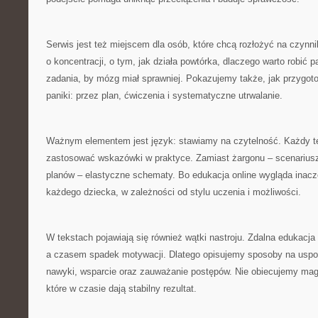
Serwis jest też miejscem dla osób, które chcą rozłożyć na czynn
o koncentracji, o tym, jak działa powtórka, dlaczego warto robić 
zadania, by mózg miał sprawniej. Pokazujemy także, jak przygot
paniki: przez plan, ćwiczenia i systematyczne utrwalanie.
Ważnym elementem jest język: stawiamy na czytelność. Każdy 
zastosować wskazówki w praktyce. Zamiast żargonu – scenariusz
planów – elastyczne schematy. Bo edukacja online wygląda inac
każdego dziecka, w zależności od stylu uczenia i możliwości.
W tekstach pojawiają się również wątki nastroju. Zdalna edukacja
a czasem spadek motywacji. Dlatego opisujemy sposoby na uspok
nawyki, wsparcie oraz zauważanie postępów. Nie obiecujemy magi
które w czasie dają stabilny rezultat.