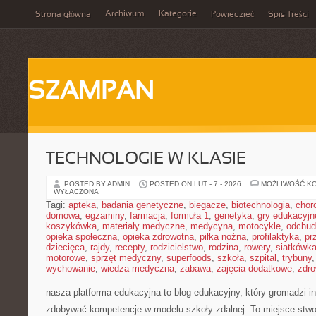
Archiwum
Kategorie
Strona główna
Powiedzieć
Spis Treści
SZAMPAN
TECHNOLOGIE W KLASIE
POSTED BY ADMIN
POSTED ON LUT - 7 - 2026
MOŻLIWOŚĆ K
WYŁĄCZONA
Tagi:
apteka
,
badania genetyczne
,
biegacze
,
biotechnologia
,
chor
domowa
,
egzaminy
,
farmacja
,
formuła 1
,
genetyka
,
gry edukacyjn
koszykówka
,
materiały medyczne
,
medycyna
,
motocykle
,
odchud
opieka społeczna
,
opieka zdrowotna
,
piłka nożna
,
profilaktyka
,
pr
dziecięca
,
rajdy
,
recepty
,
rodzicielstwo
,
rodzina
,
rowery
,
siatkówk
motorowe
,
sprzęt medyczny
,
superfoods
,
szkoła
,
szpital
,
trybuny
wychowanie
,
wiedza medyczna
,
zabawa
,
zajęcia dodatkowe
,
zdro
nasza platforma edukacyjna to blog edukacyjny, który gromadzi in
zdobywać kompetencje w modelu szkoły zdalnej. To miejsce stwo