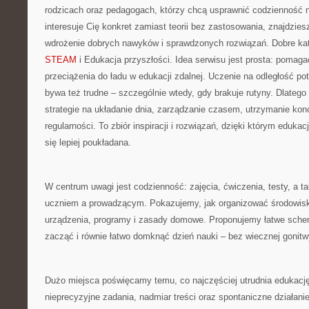
rodzicach oraz pedagogach, którzy chcą usprawnić codzienność na
interesuje Cię konkret zamiast teorii bez zastosowania, znajdziesz 
wdrożenie dobrych nawyków i sprawdzonych rozwiązań. Dobre kat
STEAM
i Edukacja przyszłości. Idea serwisu jest prosta: pomaga
przeciążenia do ładu w edukacji zdalnej. Uczenie na odległość pot
bywa też trudne – szczególnie wtedy, gdy brakuje rutyny. Dlatego 
strategie na układanie dnia, zarządzanie czasem, utrzymanie kon
regularności. To zbiór inspiracji i rozwiązań, dzięki którym eduka
się lepiej poukładana.
W centrum uwagi jest codzienność: zajęcia, ćwiczenia, testy, a 
uczniem a prowadzącym. Pokazujemy, jak organizować środowisko
urządzenia, programy i zasady domowe. Proponujemy łatwe sche
zacząć i równie łatwo domknąć dzień nauki – bez wiecznej gonitw
Dużo miejsca poświęcamy temu, co najczęściej utrudnia edukację 
nieprecyzyjne zadania, nadmiar treści oraz spontaniczne działani