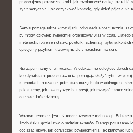
proponujemy praktyczne kroki: jak rozplanować naukę, jak robić 
systematycznie i jak odzyskiwać kontrolę, gdy dzień pójdzie nie t
Serwis pomaga także w rozwijaniu odpowiedzialności ucznia. szk
by młody człowiek świadomiej organizował własny czas. Dlatego z
metanauki: robienie notatek, powtórki, schematy, pytania kontroln
opisujemy językiem klarownym, ale z naciskiem na sens.
Nie zapominamy o roli rodzica. W edukacji na odległość dorośli cz
koordynatorami procesu uczenia: pomagają ułożyć rytm, wspierają
momentach, a czasem potrzebują narzędzi do wspólnego ustalani
pokazujemy, jak towarzyszyć bez presji, jak rozwijać samodzielno
domowe, które działają.
Ważnym tematem jest też mądre używanie technologii. Edukacja o
środowisku, gdzie łatwo o nadmiar ekranów. Dlatego poruszamy k
odciążać głowę, jak ograniczać powiadomienia, jak planować ruch