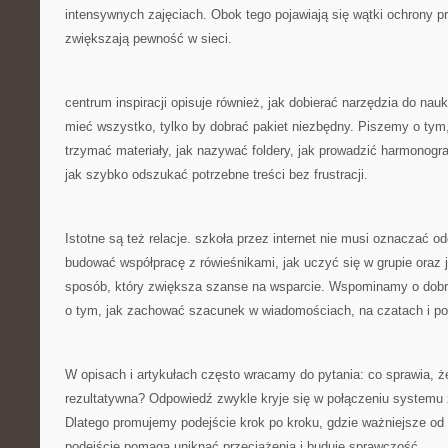
intensywnych zajęciach. Obok tego pojawiają się wątki ochrony pr
zwiększają pewność w sieci.
centrum inspiracji opisuje również, jak dobierać narzędzia do nauki
mieć wszystko, tylko by dobrać pakiet niezbędny. Piszemy o tym,
trzymać materiały, jak nazywać foldery, jak prowadzić harmonogra
jak szybko odszukać potrzebne treści bez frustracji.
Istotne są też relacje. szkoła przez internet nie musi oznaczać o
budować współpracę z rówieśnikami, jak uczyć się w grupie oraz
sposób, który zwiększa szanse na wsparcie. Wspominamy o dobr
o tym, jak zachować szacunek w wiadomościach, na czatach i p
W opisach i artykułach często wracamy do pytania: co sprawia, że
rezultatywna? Odpowiedź zwykle kryje się w połączeniu systemu
Dlatego promujemy podejście krok po kroku, gdzie ważniejsze od s
podejście pomaga uniknąć przeciążenia i buduje sprawczość.