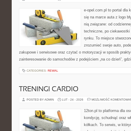
e-opel.com.pl to portal dla 
się na marce auta z logo b
nią związane: od codziennej
techniczne, po ciekawostki
rynku. To miejsce stworzone
zrozumieć swoje auto, pode
zakupowe i serwisowe oraz czytać o motoryzacji w sposób prakty
zainteresowanie do samochodów z podejściem „na co dzień”, gdzie
CATEGORIES:
REWAL
TRENINGI CARDIO
POSTED BY ADMIN
LUT - 24 - 2026
MOŻLIWOŚĆ KOMENTOWA
12ton.pl to platforma dla o
kondycję, schudnąć oraz wk
kółkach. To serwis, w który