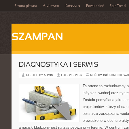
Archiwum
Kategorie
Strona główna
Powiedzieć
Spis Treści
SZAMPAN
DIAGNOSTYKA I SERWIS
POSTED BY ADMIN
LUT - 26 - 2026
MOŻLIWOŚĆ KOMENTOWA
Ta strona to rozbudowany 
inżynierii wodnej oraz sys
Została pomyślana jako cen
projektantów, którzy chcą 
obszarze zarządzania woda
prowadzone w duchu praktyk
a nacisk kładziony jest na zastosowania w terenie. W centrum zai