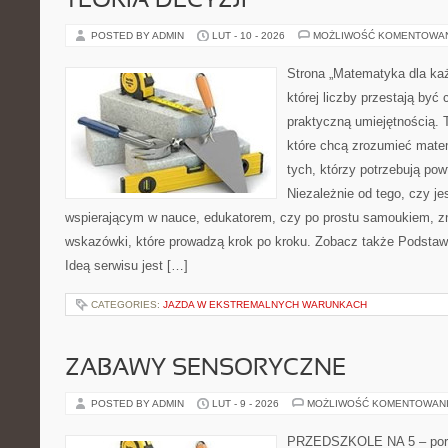
TEORIA DECYZJI
POSTED BY ADMIN
LUT - 10 - 2026
MOŻLIWOŚĆ KOMENTOWA
Strona „Matematyka dla każ
której liczby przestają być 
praktyczną umiejętnością.
które chcą zrozumieć mate
tych, którzy potrzebują pow
Niezależnie od tego, czy je
wspierającym w nauce, edukatorem, czy po prostu samoukiem, z
wskazówki, które prowadzą krok po kroku. Zobacz także Podstaw
Ideą serwisu jest […]
CATEGORIES:
JAZDA W EKSTREMALNYCH WARUNKACH
ZABAWY SENSORYCZNE
POSTED BY ADMIN
LUT - 9 - 2026
MOŻLIWOŚĆ KOMENTOWAN
PRZEDSZKOLE NA 5 – port