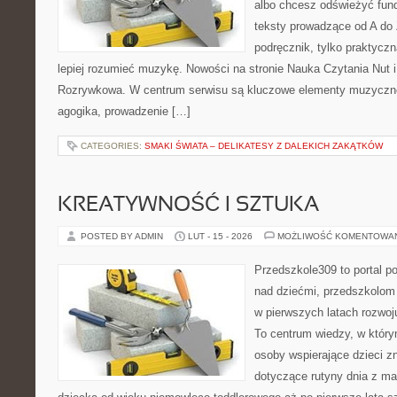
albo chcesz odświeżyć fund
teksty prowadzące od A do 
podręcznik, tylko praktyczn
lepiej rozumieć muzykę. Nowości na stronie Nauka Czytania Nut 
Rozrywkowa. W centrum serwisu są kluczowe elementy muzyczne
agogika, prowadzenie […]
CATEGORIES:
SMAKI ŚWIATA – DELIKATESY Z DALEKICH ZAKĄTKÓW
KREATYWNOŚĆ I SZTUKA
POSTED BY ADMIN
LUT - 15 - 2026
MOŻLIWOŚĆ KOMENTOWA
Przedszkole309 to portal 
nad dziećmi, przedszkolom 
w pierwszych latach rozwoj
To centrum wiedzy, w który
osoby wspierające dzieci z
dotyczące rutyny dnia z m