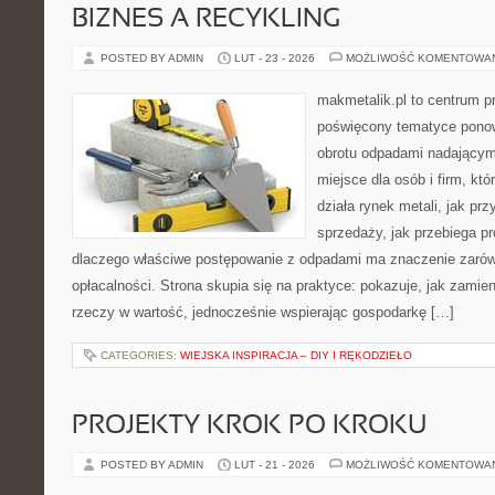
BIZNES A RECYKLING
POSTED BY ADMIN
LUT - 23 - 2026
MOŻLIWOŚĆ KOMENTOWA
makmetalik.pl to centrum 
poświęcony tematyce pono
obrotu odpadami nadającym
miejsce dla osób i firm, któ
działa rynek metali, jak p
sprzedaży, jak przebiega p
dlaczego właściwe postępowanie z odpadami ma znaczenie zarówno
opłacalności. Strona skupia się na praktyce: pokazuje, jak zamie
rzeczy w wartość, jednocześnie wspierając gospodarkę […]
CATEGORIES:
WIEJSKA INSPIRACJA – DIY I RĘKODZIEŁO
PROJEKTY KROK PO KROKU
POSTED BY ADMIN
LUT - 21 - 2026
MOŻLIWOŚĆ KOMENTOWA