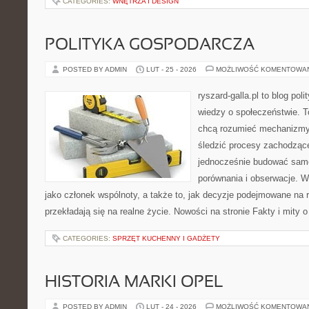
CATEGORIES:
WNĘTRZA I DESIGN
POLITYKA GOSPODARCZA
POSTED BY ADMIN
LUT - 25 - 2026
MOŻLIWOŚĆ KOMENTOWA
ryszard-galla.pl to blog pol
wiedzy o społeczeństwie. To
chcą rozumieć mechanizmy 
śledzić procesy zachodząc
jednocześnie budować samo
porównania i obserwacje. W
jako członek wspólnoty, a także to, jak decyzje podejmowane na
przekładają się na realne życie. Nowości na stronie Fakty i mity o
CATEGORIES:
SPRZĘT KUCHENNY I GADŻETY
HISTORIA MARKI OPEL
POSTED BY ADMIN
LUT - 24 - 2026
MOŻLIWOŚĆ KOMENTOWA