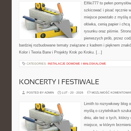
Elfiki777 to pełen pomysłów
szkicować i pisać ręcznie 
miejsce powstało z myślą o
ołówka, cenią papier i chc
rysunku oraz piśmie. Stron
pierwszych prób, przez cod
bardziej rozbudowane tematy związane z kadrem i pięknem znakó
Kolor i Teoria Barw i Projekty Krok po Kroku. […]
CATEGORIES:
INSTALACJE DOMOWE I MAŁOSKALOWE
KONCERTY I FESTIWALE
POSTED BY ADMIN
LUT - 20 - 2026
MOŻLIWOŚĆ KOMENTOWA
Limith to rozrywkowy blog 
myślą o czytelnikach szuka
dniu, ale też o tych, którzy
miejsce, w którym brzmieni