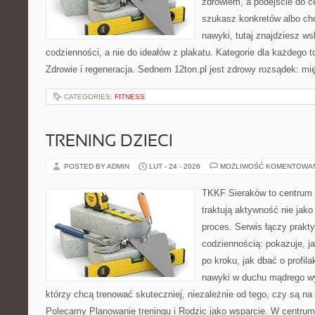
zdrowiem, a podejście do ce
szukasz konkretów albo c
nawyki, tutaj znajdziesz 
codzienności, a nie do ideałów z plakatu. Kategorie dla każdego to
Zdrowie i regeneracja. Sednem 12ton.pl jest zdrowy rozsądek: mi
CATEGORIES:
FITNESS
TRENING DZIECI
POSTED BY ADMIN
LUT - 24 - 2026
MOŻLIWOŚĆ KOMENTOWA
TKKF Sieraków to centrum w
traktują aktywność nie jako
proces. Serwis łączy prakt
codziennością: pokazuje, 
po kroku, jak dbać o profila
nawyki w duchu mądrego wys
którzy chcą trenować skuteczniej, niezależnie od tego, czy są na
Polecamy Planowanie treningu i Rodzic jako wsparcie. W centrum