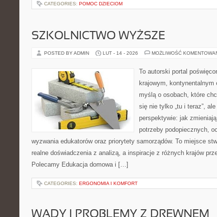
CATEGORIES:
POMOC DZIECIOM
SZKOLNICTWO WYŻSZE
POSTED BY ADMIN
LUT - 14 - 2026
MOŻLIWOŚĆ KOMENTOWA
To autorski portal poświęco
krajowym, kontynentalnym 
myślą o osobach, które chc
się nie tylko „tu i teraz”, a
perspektywie: jak zmieniają
potrzeby podopiecznych, o
wyzwania edukatorów oraz priorytety samorządów. To miejsce stw
realne doświadczenia z analizą, a inspiracje z różnych krajów pr
Polecamy Edukacja domowa i […]
CATEGORIES:
ERGONOMIA I KOMFORT
WADY I PROBLEMY Z DREWNEM