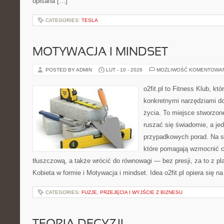
opisana […]
CATEGORIES:
TESLA
MOTYWACJA I MINDSET
POSTED BY ADMIN
LUT - 10 - 2026
MOŻLIWOŚĆ KOMENTOWA
o2fit.pl to Fitness Klub, kt
konkretnymi narzędziami do
życia. To miejsce stworzon
ruszać się świadomie, a jed
przypadkowych porad. Na st
które pomagają wzmocnić c
tłuszczową, a także wrócić do równowagi — bez presji, za to z p
Kobieta w formie i Motywacja i mindset. Idea o2fit.pl opiera się n
CATEGORIES:
FUZJE, PRZEJĘCIA I WYJŚCIE Z BIZNESU