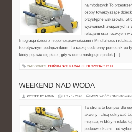
najmłodszych To przestrzeń
osoby towarzyszące dzieck
przystępne wskazówki. Str
wyzwaniach związanych z a
relacjami oraz rozwojem w
Integracja dzieci z niepełnosprawnościami i Mindfulness i relaksac
teoretycznym podręcznikiem. To raczej codzienny pomocnik po ty
kiedy pojawia się płacz, gdy w domu następuje spadek […]
CATEGORIES:
CHIŃSKA SZTUKA WALKI I FILOZOFIA RUCHU
WEEKEND NAD WODĄ
POSTED BY ADMIN
LUT - 8 - 2026
MOŻLIWOŚĆ KOMENTOWAN
Ta strona to kompas dla os
akweny i chcą odkrywać Eur
miejsce, w którym relaks ł
podpowiedziami – od wyboru