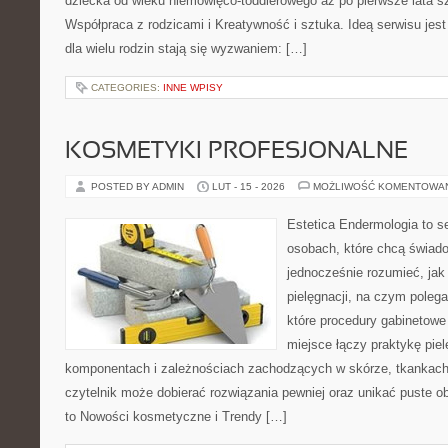
dziecka od wieku niemowlęco-toddlerowego aż po pierwsze lata s
Współpraca z rodzicami i Kreatywność i sztuka. Ideą serwisu jest
dla wielu rodzin stają się wyzwaniem: […]
CATEGORIES:
INNE WPISY
KOSMETYKI PROFESJONALNE
POSTED BY ADMIN
LUT - 15 - 2026
MOŻLIWOŚĆ KOMENTOWA
Estetica Endermologia to s
osobach, które chcą świado
jednocześnie rozumieć, jak 
pielęgnacji, na czym polega
które procedury gabinetowe 
miejsce łączy praktykę pie
komponentach i zależnościach zachodzących w skórze, tkankach 
czytelnik może dobierać rozwiązania pewniej oraz unikać puste ob
to Nowości kosmetyczne i Trendy […]