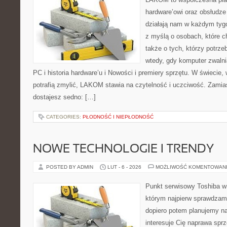
hardware’owi oraz obsłudze
działają nam w każdym tyg
z myślą o osobach, które c
także o tych, którzy potrz
wtedy, gdy komputer zwalnia
PC i historia hardware’u i Nowości i premiery sprzętu. W świecie,
potrafią zmylić, LAKOM stawia na czytelność i uczciwość. Zamia
dostajesz sedno: […]
CATEGORIES:
PŁODNOŚĆ I NIEPŁODNOŚĆ
NOWE TECHNOLOGIE I TRENDY
POSTED BY ADMIN
LUT - 6 - 2026
MOŻLIWOŚĆ KOMENTOWAN
Punkt serwisowy Toshiba w
którym najpierw sprawdzam
dopiero potem planujemy na
interesuje Cię naprawa sprz