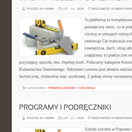
POSTED BY ADMIN
LUT - 13 - 2026
MOŻLIWOŚĆ KOMENTOWA
Ta platforma to komplekso
poświęcony temu, co w prak
różnicę w ustrojach nośnyc
interesuje Cię realizacja in
zewnętrzna, dach, strop a
znajdziesz tu praktyczne 
przystępny sposób, bez zbędnej teorii. Polecamy kategorie Konstr
Budownictwa Drewnianego. Rdzeniem serwisu jest drewno widzian
technicznej, stolarskiej oraz użytkowej. Z jednej strony omawiam
CATEGORIES:
TRENING DOMOWY I ĆWICZENIA
PROGRAMY I PODRĘCZNIKI
POSTED BY ADMIN
LUT - 12 - 2026
MOŻLIWOŚĆ KOMENTOWA
Szkoła szkolna w Popowie 