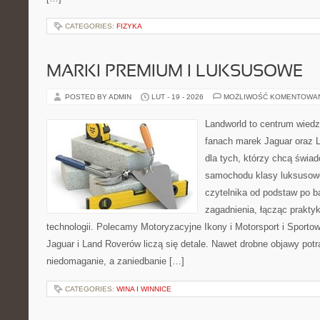
CATEGORIES:
FIZYKA
MARKI PREMIUM I LUKSUSOWE
POSTED BY ADMIN
LUT - 19 - 2026
MOŻLIWOŚĆ KOMENTOWA
Landworld to centrum wied
fanach marek Jaguar oraz L
dla tych, którzy chcą świa
samochodu klasy luksusowe
czytelnika od podstaw po b
zagadnienia, łącząc prakty
technologii. Polecamy Motoryzacyjne Ikony i Motorsport i Sporto
Jaguar i Land Roverów liczą się detale. Nawet drobne objawy pot
niedomaganie, a zaniedbanie […]
CATEGORIES:
WINA I WINNICE