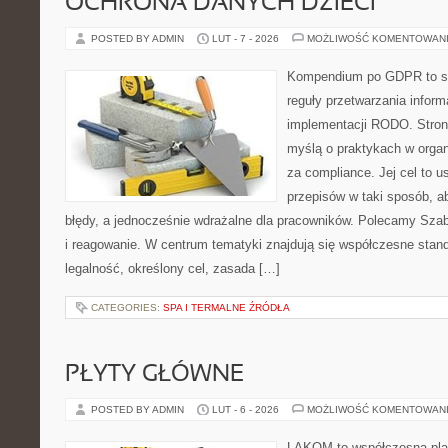
OCHRONA DANYCH DZIECI
POSTED BY ADMIN
LUT - 7 - 2026
MOŻLIWOŚĆ KOMENTOWAN
Kompendium po GDPR to se
reguły przetwarzania infor
implementacji RODO. Stron
myślą o praktykach w organ
za compliance. Jej cel to 
przepisów w taki sposób, ab
błędy, a jednocześnie wdrażalne dla pracowników. Polecamy Szabl
i reagowanie. W centrum tematyki znajdują się współczesne stan
legalność, określony cel, zasada […]
CATEGORIES:
SPA I TERMALNE ŹRÓDŁA
PŁYTY GŁÓWNE
POSTED BY ADMIN
LUT - 6 - 2026
MOŻLIWOŚĆ KOMENTOWAN
LAKOM to współczesna pla