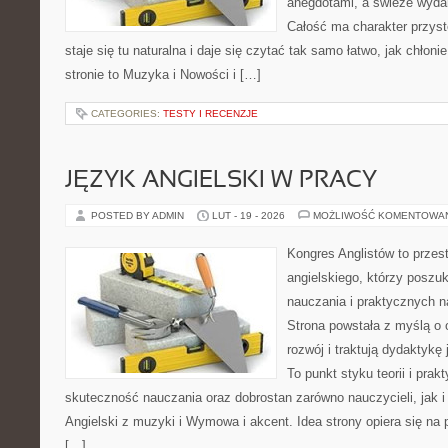
anegdotami, a świeże wydan
Całość ma charakter przys
staje się tu naturalna i daje się czytać tak samo łatwo, jak chłoni
stronie to Muzyka i Nowości i […]
CATEGORIES:
TESTY I RECENZJE
JĘZYK ANGIELSKI W PRACY
POSTED BY ADMIN
LUT - 19 - 2026
MOŻLIWOŚĆ KOMENTOWA
Kongres Anglistów to przes
angielskiego, którzy poszu
nauczania i praktycznych n
Strona powstała z myślą o 
rozwój i traktują dydaktykę
To punkt styku teorii i prak
skuteczność nauczania oraz dobrostan zarówno nauczycieli, jak 
Angielski z muzyki i Wymowa i akcent. Idea strony opiera się na 
[…]