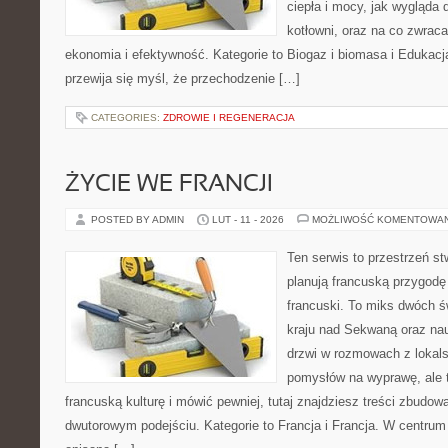
ciepła i mocy, jak wygląda d
kotłowni, oraz na co zwrac
ekonomia i efektywność. Kategorie to Biogaz i biomasa i Edukacja
przewija się myśl, że przechodzenie […]
CATEGORIES:
ZDROWIE I REGENERACJA
ŻYCIE WE FRANCJI
POSTED BY ADMIN
LUT - 11 - 2026
MOŻLIWOŚĆ KOMENTOWA
Ten serwis to przestrzeń st
planują francuską przygodę 
francuski. To miks dwóch ś
kraju nad Sekwaną oraz nauk
drzwi w rozmowach z lokals
pomysłów na wyprawę, ale 
francuską kulturę i mówić pewniej, tutaj znajdziesz treści zbudo
dwutorowym podejściu. Kategorie to Francja i Francja. W centrum t