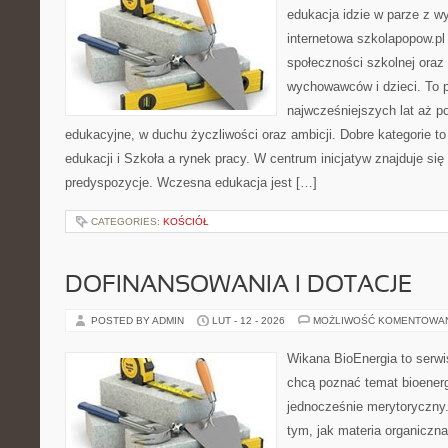
edukacja idzie w parze z 
internetowa szkolapopow.pl
społeczności szkolnej oraz
wychowawców i dzieci. To po
najwcześniejszych lat aż 
edukacyjne, w duchu życzliwości oraz ambicji. Dobre kategorie t
edukacji i Szkoła a rynek pracy. W centrum inicjatyw znajduje się
predyspozycje. Wczesna edukacja jest […]
CATEGORIES:
KOŚCIÓŁ
DOFINANSOWANIA I DOTACJE
POSTED BY ADMIN
LUT - 12 - 2026
MOŻLIWOŚĆ KOMENTOWA
Wikana BioEnergia to serwi
chcą poznać temat bioenerg
jednocześnie merytoryczny.
tym, jak materia organiczn