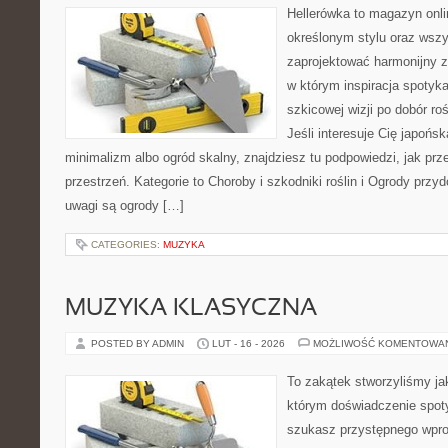
Hellerówka to magazyn onl
określonym stylu oraz wsz
zaprojektować harmonijny z
w którym inspiracja spotyka
szkicowej wizji po dobór roś
Jeśli interesuje Cię japońs
minimalizm albo ogród skalny, znajdziesz tu podpowiedzi, jak prze
przestrzeń. Kategorie to Choroby i szkodniki roślin i Ogrody pr
uwagi są ogrody […]
CATEGORIES:
MUZYKA
MUZYKA KLASYCZNA
POSTED BY ADMIN
LUT - 16 - 2026
MOŻLIWOŚĆ KOMENTOWA
To zakątek stworzyliśmy ja
którym doświadczenie spoty
szukasz przystępnego wpr