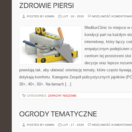
ZDROWIE PIERSI
POSTED BY ADMIN
LUT - 18 - 2026
MOŻLIWOŚĆ KOMENTOWA
MediluxClinic to miejsce w 
kondycji pań na każdym eta
internetowy, który łączy c
empatycznym podejściem d
centrum tej przestrzeni sto
decyzje oraz lepsze rozumi
powstają tak, aby ułatwiać orientację tematy, które często bywają
dotykają komfortu. Kategorie Zespół policystycznych jajników (P
30+, 40+, 50+. Na łamach […]
CATEGORIES:
ZAPACHY NISZOWE
OGRODY TEMATYCZNE
POSTED BY ADMIN
LUT - 17 - 2026
MOŻLIWOŚĆ KOMENTOWA