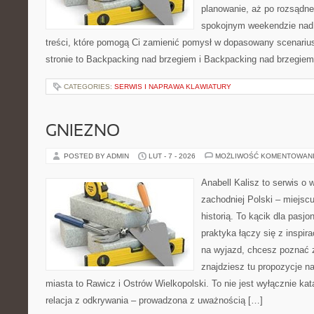
planowanie, aż po rozsądne
spokojnym weekendzie nad 
treści, które pomogą Ci zamienić pomysł w dopasowany scenariu
stronie to Backpacking nad brzegiem i Backpacking nad brzegiem
CATEGORIES:
SERWIS I NAPRAWA KLAWIATURY
GNIEZNO
POSTED BY ADMIN
LUT - 7 - 2026
MOŻLIWOŚĆ KOMENTOWAN
Anabell Kalisz to serwis o
zachodniej Polski – miejscu
historią. To kącik dla pasj
praktyka łączy się z inspir
na wyjazd, chcesz poznać z
znajdziesz tu propozycje n
miasta to Rawicz i Ostrów Wielkopolski. To nie jest wyłącznie ka
relacja z odkrywania – prowadzona z uważnością […]