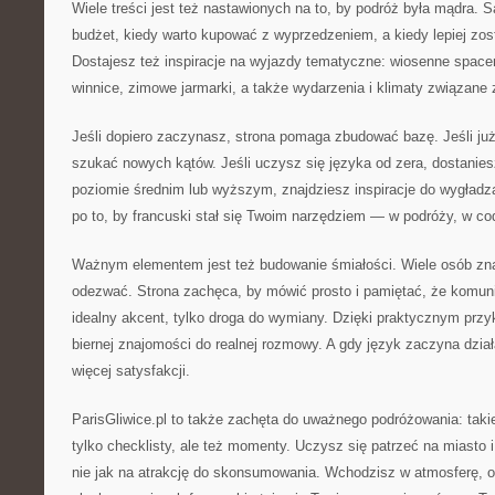
Wiele treści jest też nastawionych na to, by podróż była mądra. 
budżet, kiedy warto kupować z wyprzedzeniem, a kiedy lepiej zos
Dostajesz też inspiracje na wyjazdy tematyczne: wiosenne spacer
winnice, zimowe jarmarki, a także wydarzenia i klimaty związane 
Jeśli dopiero zaczynasz, strona pomaga zbudować bazę. Jeśli ju
szukać nowych kątów. Jeśli uczysz się języka od zera, dostanies
poziomie średnim lub wyższym, znajdziesz inspiracje do wygład
po to, by francuski stał się Twoim narzędziem — w podróży, w co
Ważnym elementem jest też budowanie śmiałości. Wiele osób zna 
odezwać. Strona zachęca, by mówić prosto i pamiętać, że komuni
idealny akcent, tylko droga do wymiany. Dzięki praktycznym przyk
biernej znajomości do realnej rozmowy. A gdy język zaczyna dział
więcej satysfakcji.
ParisGliwice.pl to także zachęta do uważnego podróżowania: taki
tylko checklisty, ale też momenty. Uczysz się patrzeć na miasto i
nie jak na atrakcję do skonsumowania. Wchodzisz w atmosferę, o