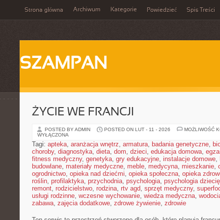
Archiwum
Kategorie
Strona główna
Powiedzieć
Spis Treści
SZAMPAN
ŻYCIE WE FRANCJI
POSTED BY ADMIN
POSTED ON LUT - 11 - 2026
MOŻLIWOŚĆ 
WYŁĄCZONA
Tagi:
apteka
,
aranżacja wnętrz
,
armatura
,
badania genetyczne
,
bi
choroby
,
diagnostyka
,
dieta
,
dom
,
dzieci
,
edukacja domowa
,
egza
fitness medyczny
,
genetyka
,
gry edukacyjne
,
instalacje domowe
,
budowlane
,
materiały medyczne
,
meble
,
medycyna
,
mieszkanie
,
ogrodnictwo
,
opieka nad dziećmi
,
opieka społeczna
,
opieka zdrow
roślin
,
profilaktyka
,
przychodnia
,
psychologia
,
psychologia dzieci
remont
,
rodzicielstwo
,
rodzina
,
rtv agd
,
sprzęt medyczny
,
superfo
usługi rodzinne
,
wczesne wychowanie
,
wiedza medyczna
,
wodoci
zabawa
,
zajęcia dodatkowe
,
zdrowe żywienie
,
zdrowie
Ten serwis to przestrzeń stworzone dla osób, które planują franc