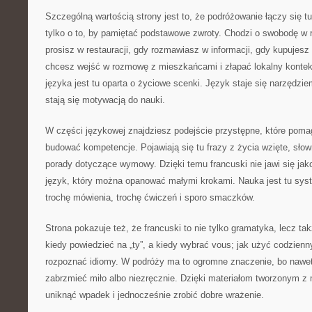
Szczególną wartością strony jest to, że podróżowanie łączy się t
tylko o to, by pamiętać podstawowe zwroty. Chodzi o swobodę w 
prosisz w restauracji, gdy rozmawiasz w informacji, gdy kupujesz 
chcesz wejść w rozmowę z mieszkańcami i złapać lokalny kontek
języka jest tu oparta o życiowe scenki. Język staje się narzędzi
stają się motywacją do nauki.
W części językowej znajdziesz podejście przystępne, które poma
budować kompetencje. Pojawiają się tu frazy z życia wzięte, słow
porady dotyczące wymowy. Dzięki temu francuski nie jawi się jako
język, który można opanować małymi krokami. Nauka jest tu sys
trochę mówienia, trochę ćwiczeń i sporo smaczków.
Strona pokazuje też, że francuski to nie tylko gramatyka, lecz ta
kiedy powiedzieć na „ty”, a kiedy wybrać vous; jak użyć codzienny
rozpoznać idiomy. W podróży ma to ogromne znaczenie, bo nawet 
zabrzmieć miło albo niezręcznie. Dzięki materiałom tworzonym z m
uniknąć wpadek i jednocześnie zrobić dobre wrażenie.