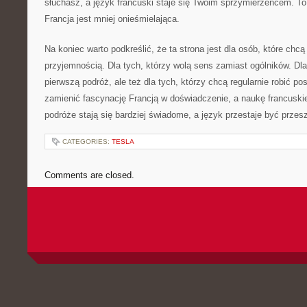
słuchasz, a język francuski staje się Twoim sprzymierzeńcem. To
Francja jest mniej onieśmielająca.
Na koniec warto podkreślić, że ta strona jest dla osób, które chc
przyjemnością. Dla tych, którzy wolą sens zamiast ogólników. Dla
pierwszą podróż, ale też dla tych, którzy chcą regularnie robić p
zamienić fascynację Francją w doświadczenie, a naukę francuski
podróże stają się bardziej świadome, a język przestaje być przes
CATEGORIES:
TESLA
Comments are closed.