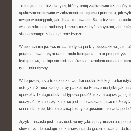
To miejsce jest też dla tych, którzy chcą zaplanować szczegóły 
spakować sensownie w zależności od regionu i pory roku, jak wyb
uwagę w pociągach, jak działa biletowanie. Są tu też idee na podró
własną rękę oraz ruchową. Francja może być klasyczna, ale może
strona pomaga zobaczyć obie twarze.
W opisach miejsc ważne są nie tylko punkty obowiązkowe, ale te
poranna kawa, innym razem mała księgarnia. Taka perspektywa sp
być gonitwą, a staje się historią. Zamiast szablonu dostajesz p
rytm: intensywny.
W tle przewija się też dziedzictwo: francuskie kolekcje, urbanistyk
estetyka. Strona zachęca, by patrzeć na Francję nie tylko jak na 
opowieść. Dlatego obok rad typowo podróżniczych pojawiają się t
odczytać lokalne zwyczaje: co jest mile widziane, a co może być
cenne dla osób, które nie chcą być tylko gościem, ale wolą pode
Język francuski jest tu przedstawiany jako sprzymierzeniec podr
słownictwa do noclegu, do zamawiania, do godzin otwarcia, do tran