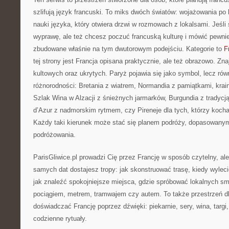
szlifują język francuski. To miks dwóch światów: wojażowania po
nauki języka, który otwiera drzwi w rozmowach z lokalsami. Jeśl
wyprawę, ale też chcesz poczuć francuską kulturę i mówić pewniej,
zbudowane właśnie na tym dwutorowym podejściu. Kategorie to
F
tej strony jest Francja opisana praktycznie, ale też obrazowo. Zna
kultowych oraz ukrytych. Paryż pojawia się jako symbol, lecz rów
różnorodności: Bretania z wiatrem, Normandia z pamiątkami, kra
Szlak Wina w Alzacji z śnieżnych jarmarków, Burgundia z tradycj
d’Azur z nadmorskim rytmem, czy Pireneje dla tych, którzy koc
Każdy taki kierunek może stać się planem podróży, dopasowanym 
podróżowania.
ParisGliwice.pl prowadzi Cię przez Francję w sposób czytelny, al
samych dat dostajesz tropy: jak skonstruować trasę, kiedy wylec
jak znaleźć spokojniejsze miejsca, gdzie spróbować lokalnych sm
pociągiem, metrem, tramwajem czy autem. To także przestrzeń dl
doświadczać Francję poprzez dźwięki: piekarnie, sery, wina, targi,
codzienne rytuały.