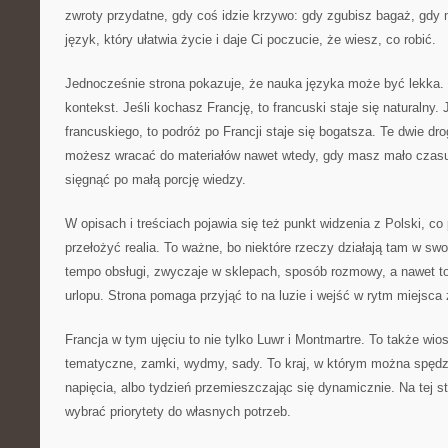
zwroty przydatne, gdy coś idzie krzywo: gdy zgubisz bagaż, gdy
język, który ułatwia życie i daje Ci poczucie, że wiesz, co robić.
Jednocześnie strona pokazuje, że nauka języka może być lekka. 
kontekst. Jeśli kochasz Francję, to francuski staje się naturalny. 
francuskiego, to podróż po Francji staje się bogatsza. Te dwie dro
możesz wracać do materiałów nawet wtedy, gdy masz mało czas
sięgnąć po małą porcję wiedzy.
W opisach i treściach pojawia się też punkt widzenia z Polski, 
przełożyć realia. To ważne, bo niektóre rzeczy działają tam w swo
tempo obsługi, zwyczaje w sklepach, sposób rozmowy, a nawet to
urlopu. Strona pomaga przyjąć to na luzie i wejść w rytm miejsca 
Francja w tym ujęciu to nie tylko Luwr i Montmartre. To także wios
tematyczne, zamki, wydmy, sady. To kraj, w którym można spędzi
napięcia, albo tydzień przemieszczając się dynamicznie. Na tej s
wybrać priorytety do własnych potrzeb.