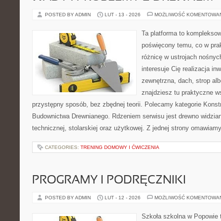
POSTED BY ADMIN
LUT - 13 - 2026
MOŻLIWOŚĆ KOMENTOWA
Ta platforma to komplekso
poświęcony temu, co w prak
różnicę w ustrojach nośnyc
interesuje Cię realizacja in
zewnętrzna, dach, strop a
znajdziesz tu praktyczne 
przystępny sposób, bez zbędnej teorii. Polecamy kategorie Konstr
Budownictwa Drewnianego. Rdzeniem serwisu jest drewno widzian
technicznej, stolarskiej oraz użytkowej. Z jednej strony omawiam
CATEGORIES:
TRENING DOMOWY I ĆWICZENIA
PROGRAMY I PODRĘCZNIKI
POSTED BY ADMIN
LUT - 12 - 2026
MOŻLIWOŚĆ KOMENTOWA
Szkoła szkolna w Popowie 