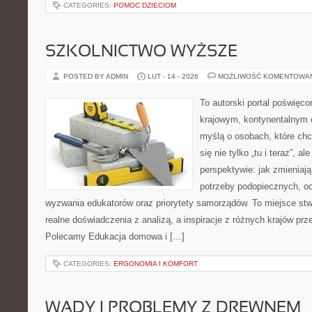
CATEGORIES:
POMOC DZIECIOM
SZKOLNICTWO WYŻSZE
POSTED BY ADMIN
LUT - 14 - 2026
MOŻLIWOŚĆ KOMENTOWA
To autorski portal poświęco
krajowym, kontynentalnym 
myślą o osobach, które chc
się nie tylko „tu i teraz”, a
perspektywie: jak zmieniają
potrzeby podopiecznych, o
wyzwania edukatorów oraz priorytety samorządów. To miejsce stw
realne doświadczenia z analizą, a inspiracje z różnych krajów pr
Polecamy Edukacja domowa i […]
CATEGORIES:
ERGONOMIA I KOMFORT
WADY I PROBLEMY Z DREWNEM