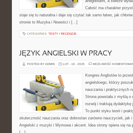
anegdotami, a świeże wydan
Całość ma charakter przys
staje się tu naturalna i daje się czytać tak samo łatwo, jak chłoni
stronie to Muzyka i Nowości i […]
CATEGORIES:
TESTY I RECENZJE
JĘZYK ANGIELSKI W PRACY
POSTED BY ADMIN
LUT - 19 - 2026
MOŻLIWOŚĆ KOMENTOWA
Kongres Anglistów to przes
angielskiego, którzy poszu
nauczania i praktycznych n
Strona powstała z myślą o 
rozwój i traktują dydaktykę
To punkt styku teorii i prak
skuteczność nauczania oraz dobrostan zarówno nauczycieli, jak 
Angielski z muzyki i Wymowa i akcent. Idea strony opiera się na 
[…]