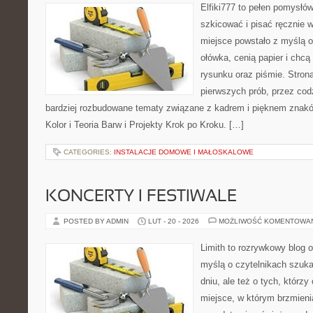
Elfiki777 to pełen pomysłów
szkicować i pisać ręcznie 
miejsce powstało z myślą o
ołówka, cenią papier i chc
rysunku oraz piśmie. Stron
pierwszych prób, przez cod
bardziej rozbudowane tematy związane z kadrem i pięknem znakó
Kolor i Teoria Barw i Projekty Krok po Kroku. […]
CATEGORIES:
INSTALACJE DOMOWE I MAŁOSKALOWE
KONCERTY I FESTIWALE
POSTED BY ADMIN
LUT - 20 - 2026
MOŻLIWOŚĆ KOMENTOWA
Limith to rozrywkowy blog 
myślą o czytelnikach szuka
dniu, ale też o tych, którzy
miejsce, w którym brzmieni