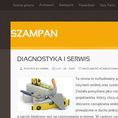
Archiwum
Kategorie
Strona główna
Powiedzieć
Spis Treści
SZAMPAN
DIAGNOSTYKA I SERWIS
POSTED BY ADMIN
LUT - 26 - 2026
MOŻLIWOŚĆ KOMENTOWA
Ta strona to rozbudowany 
inżynierii wodnej oraz sys
Została pomyślana jako cen
projektantów, którzy chcą 
obszarze zarządzania woda
prowadzone w duchu praktyk
a nacisk kładziony jest na zastosowania w terenie. W centrum zai