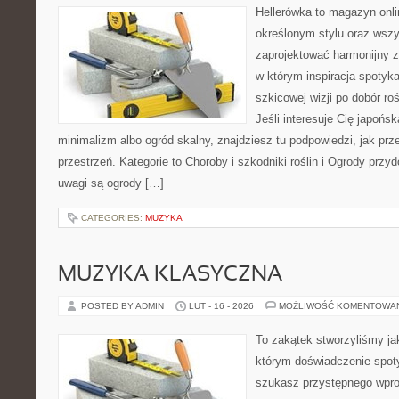
Hellerówka to magazyn onl
określonym stylu oraz wsz
zaprojektować harmonijny z
w którym inspiracja spotyka
szkicowej wizji po dobór roś
Jeśli interesuje Cię japońs
minimalizm albo ogród skalny, znajdziesz tu podpowiedzi, jak prze
przestrzeń. Kategorie to Choroby i szkodniki roślin i Ogrody pr
uwagi są ogrody […]
CATEGORIES:
MUZYKA
MUZYKA KLASYCZNA
POSTED BY ADMIN
LUT - 16 - 2026
MOŻLIWOŚĆ KOMENTOWA
To zakątek stworzyliśmy ja
którym doświadczenie spoty
szukasz przystępnego wpr