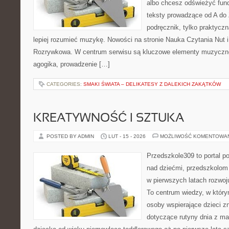
albo chcesz odświeżyć fund
teksty prowadzące od A do 
podręcznik, tylko praktyczn
lepiej rozumieć muzykę. Nowości na stronie Nauka Czytania Nut 
Rozrywkowa. W centrum serwisu są kluczowe elementy muzyczne
agogika, prowadzenie […]
CATEGORIES:
SMAKI ŚWIATA – DELIKATESY Z DALEKICH ZAKĄTKÓW
KREATYWNOŚĆ I SZTUKA
POSTED BY ADMIN
LUT - 15 - 2026
MOŻLIWOŚĆ KOMENTOWA
Przedszkole309 to portal 
nad dziećmi, przedszkolom 
w pierwszych latach rozwoj
To centrum wiedzy, w który
osoby wspierające dzieci z
dotyczące rutyny dnia z m