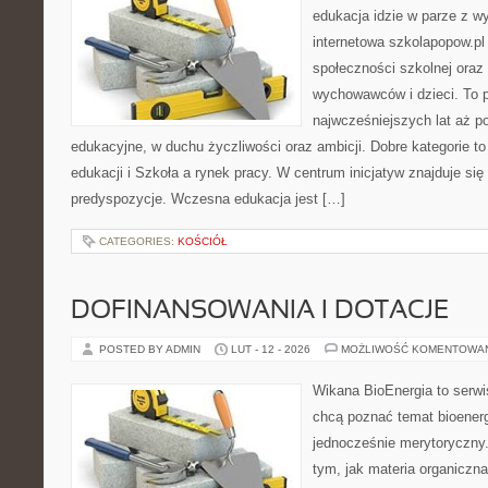
edukacja idzie w parze z 
internetowa szkolapopow.pl
społeczności szkolnej oraz
wychowawców i dzieci. To po
najwcześniejszych lat aż 
edukacyjne, w duchu życzliwości oraz ambicji. Dobre kategorie t
edukacji i Szkoła a rynek pracy. W centrum inicjatyw znajduje się
predyspozycje. Wczesna edukacja jest […]
CATEGORIES:
KOŚCIÓŁ
DOFINANSOWANIA I DOTACJE
POSTED BY ADMIN
LUT - 12 - 2026
MOŻLIWOŚĆ KOMENTOWA
Wikana BioEnergia to serwi
chcą poznać temat bioenerg
jednocześnie merytoryczny.
tym, jak materia organiczn