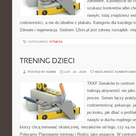
zdrowiem, a podejście do ce
szukasz konkretów albo c
nawyki, tutaj znajdziesz 
codzienności, a nie do ideałów z plakatu. Kategorie dla każdego to
Zdrowie i regeneracja. Sednem 12ton.pl jest zdrowy rozsądek: mi
CATEGORIES:
FITNESS
TRENING DZIECI
POSTED BY ADMIN
LUT - 24 - 2026
MOŻLIWOŚĆ KOMENTOWA
TKKF Sieraków to centrum w
traktują aktywność nie jako
proces. Serwis łączy prakt
codziennością: pokazuje, 
po kroku, jak dbać o profila
nawyki w duchu mądrego wys
którzy chcą trenować skuteczniej, niezależnie od tego, czy są na
Polecamy Planowanie treningu i Rodzic jako wsparcie. W centrum