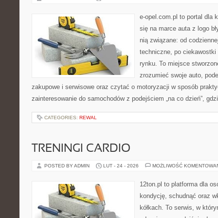
e-opel.com.pl to portal dla 
się na marce auta z logo b
nią związane: od codziennej
techniczne, po ciekawostki
rynku. To miejsce stworzone
zrozumieć swoje auto, pode
zakupowe i serwisowe oraz czytać o motoryzacji w sposób prakty
zainteresowanie do samochodów z podejściem „na co dzień”, gdzie
CATEGORIES:
REWAL
TRENINGI CARDIO
POSTED BY ADMIN
LUT - 24 - 2026
MOŻLIWOŚĆ KOMENTOWA
12ton.pl to platforma dla o
kondycję, schudnąć oraz wk
kółkach. To serwis, w który