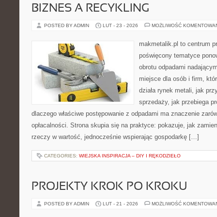
BIZNES A RECYKLING
POSTED BY ADMIN
LUT - 23 - 2026
MOŻLIWOŚĆ KOMENTOWA
makmetalik.pl to centrum 
poświęcony tematyce pono
obrotu odpadami nadającym
miejsce dla osób i firm, któ
działa rynek metali, jak p
sprzedaży, jak przebiega p
dlaczego właściwe postępowanie z odpadami ma znaczenie zarówno
opłacalności. Strona skupia się na praktyce: pokazuje, jak zamie
rzeczy w wartość, jednocześnie wspierając gospodarkę […]
CATEGORIES:
WIEJSKA INSPIRACJA – DIY I RĘKODZIEŁO
PROJEKTY KROK PO KROKU
POSTED BY ADMIN
LUT - 21 - 2026
MOŻLIWOŚĆ KOMENTOWA