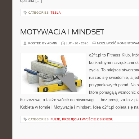
opisana […]
CATEGORIES:
TESLA
MOTYWACJA I MINDSET
POSTED BY ADMIN
LUT - 10 - 2026
MOŻLIWOŚĆ KOMENTOWA
o2fit.pl to Fitness Klub, kt
konkretnymi narzędziami do
życia. To miejsce stworzon
ruszać się świadomie, a jed
przypadkowych porad. Na st
które pomagają wzmocnić c
tłuszczową, a także wrócić do równowagi — bez presji, za to z p
Kobieta w formie i Motywacja i mindset. Idea o2fit.pl opiera się n
CATEGORIES:
FUZJE, PRZEJĘCIA I WYJŚCIE Z BIZNESU