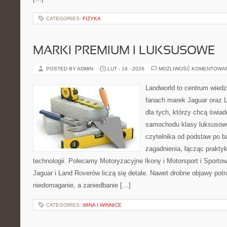
CATEGORIES:
FIZYKA
MARKI PREMIUM I LUKSUSOWE
POSTED BY ADMIN
LUT - 19 - 2026
MOŻLIWOŚĆ KOMENTOWA
Landworld to centrum wied
fanach marek Jaguar oraz L
dla tych, którzy chcą świa
samochodu klasy luksusowe
czytelnika od podstaw po b
zagadnienia, łącząc prakty
technologii. Polecamy Motoryzacyjne Ikony i Motorsport i Sporto
Jaguar i Land Roverów liczą się detale. Nawet drobne objawy pot
niedomaganie, a zaniedbanie […]
CATEGORIES:
WINA I WINNICE