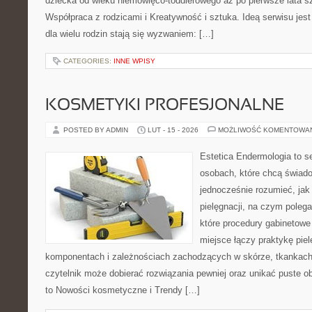
dziecka od wieku niemowlęco-toddlerowego aż po pierwsze lata s
Współpraca z rodzicami i Kreatywność i sztuka. Ideą serwisu jest
dla wielu rodzin stają się wyzwaniem: […]
CATEGORIES:
INNE WPISY
KOSMETYKI PROFESJONALNE
POSTED BY ADMIN
LUT - 15 - 2026
MOŻLIWOŚĆ KOMENTOWA
Estetica Endermologia to s
osobach, które chcą świado
jednocześnie rozumieć, jak 
pielęgnacji, na czym polega
które procedury gabinetowe 
miejsce łączy praktykę pie
komponentach i zależnościach zachodzących w skórze, tkankach 
czytelnik może dobierać rozwiązania pewniej oraz unikać puste ob
to Nowości kosmetyczne i Trendy […]