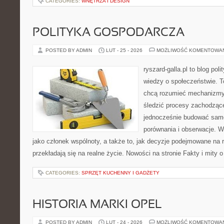
CATEGORIES:
WNĘTRZA I DESIGN
POLITYKA GOSPODARCZA
POSTED BY ADMIN
LUT - 25 - 2026
MOŻLIWOŚĆ KOMENTOWA
ryszard-galla.pl to blog pol
wiedzy o społeczeństwie. To
chcą rozumieć mechanizmy 
śledzić procesy zachodząc
jednocześnie budować samo
porównania i obserwacje. W
jako członek wspólnoty, a także to, jak decyzje podejmowane na
przekładają się na realne życie. Nowości na stronie Fakty i mity o
CATEGORIES:
SPRZĘT KUCHENNY I GADŻETY
HISTORIA MARKI OPEL
POSTED BY ADMIN
LUT - 24 - 2026
MOŻLIWOŚĆ KOMENTOWA