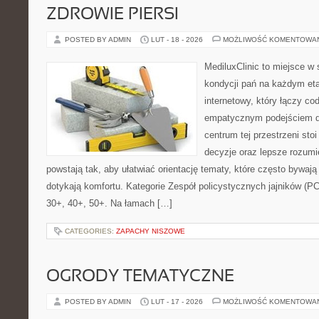
ZDROWIE PIERSI
POSTED BY ADMIN
LUT - 18 - 2026
MOŻLIWOŚĆ KOMENTOWA
MediluxClinic to miejsce w 
kondycji pań na każdym eta
internetowy, który łączy c
empatycznym podejściem d
centrum tej przestrzeni sto
decyzje oraz lepsze rozumi
powstają tak, aby ułatwiać orientację tematy, które często bywają
dotykają komfortu. Kategorie Zespół policystycznych jajników (P
30+, 40+, 50+. Na łamach […]
CATEGORIES:
ZAPACHY NISZOWE
OGRODY TEMATYCZNE
POSTED BY ADMIN
LUT - 17 - 2026
MOŻLIWOŚĆ KOMENTOWA