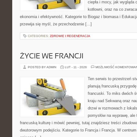
ciepła i mocy, jak wygląda d
kotłowni, oraz na co zwrac
ekonomia i efektywność. Kategorie to Biogaz i biomasa i Edukacja
przewija się myśl, że przechodzenie […]
CATEGORIES:
ZDROWIE I REGENERACJA
ŻYCIE WE FRANCJI
POSTED BY ADMIN
LUT - 11 - 2026
MOŻLIWOŚĆ KOMENTOWA
Ten serwis to przestrzeń st
planują francuską przygodę 
francuski. To miks dwóch ś
kraju nad Sekwaną oraz nauk
drzwi w rozmowach z lokals
pomysłów na wyprawę, ale 
francuską kulturę i mówić pewniej, tutaj znajdziesz treści zbudo
dwutorowym podejściu. Kategorie to Francja i Francja. W centrum t