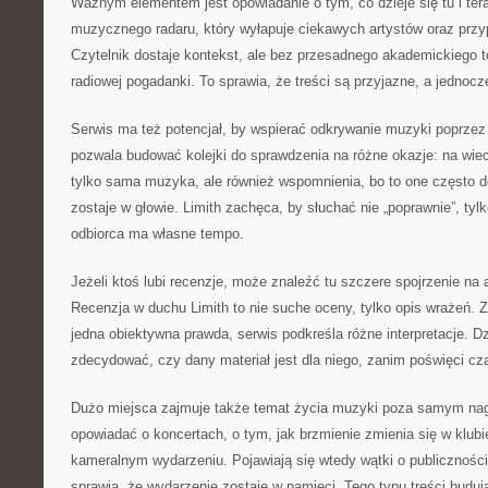
Ważnym elementem jest opowiadanie o tym, co dzieje się tu i tera
muzycznego radaru, który wyłapuje ciekawych artystów oraz przy
Czytelnik dostaje kontekst, ale bez przesadnego akademickiego to
radiowej pogadanki. To sprawia, że treści są przyjazne, a jednocze
Serwis ma też potencjał, by wspierać odkrywanie muzyki poprzez 
pozwala budować kolejki do sprawdzenia na różne okazje: na wiecz
tylko sama muzyka, ale również wspomnienia, bo to one często d
zostaje w głowie. Limith zachęca, by słuchać nie „poprawnie”, tylk
odbiorca ma własne tempo.
Jeżeli ktoś lubi recenzje, może znaleźć tu szczere spojrzenie na a
Recenzja w duchu Limith to nie suche oceny, tylko opis wrażeń. Z
jedna obiektywna prawda, serwis podkreśla różne interpretacje. D
zdecydować, czy dany materiał jest dla niego, zanim poświęci cz
Dużo miejsca zajmuje także temat życia muzyki poza samym nag
opowiadać o koncertach, o tym, jak brzmienie zmienia się w klubie
kameralnym wydarzeniu. Pojawiają się wtedy wątki o publiczności,
sprawia, że wydarzenie zostaje w pamięci. Tego typu treści budują