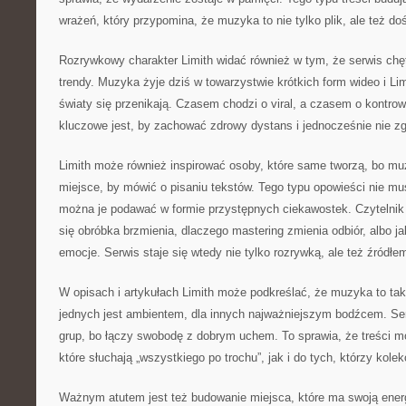
wrażeń, który przypomina, że muzyka to nie tylko plik, ale też do
Rozrywkowy charakter Limith widać również w tym, że serwis chę
trendy. Muzyka żyje dziś w towarzystwie krótkich form wideo i L
światy się przenikają. Czasem chodzi o viral, a czasem o kontr
kluczowe jest, by zachować zdrowy dystans i jednocześnie nie z
Limith może również inspirować osoby, które same tworzą, bo mu
miejsce, by mówić o pisaniu tekstów. Tego typu opowieści nie m
można je podawać w formie przystępnych ciekawostek. Czytelnik 
się obróbka brzmienia, dlaczego mastering zmienia odbiór, albo j
emocje. Serwis staje się wtedy nie tylko rozrywką, ale też źródłem 
W opisach i artykułach Limith może podkreślać, że muzyka to tak
jednych jest ambientem, dla innych najważniejszym bodźcem. Ser
grup, bo łączy swobodę z dobrym uchem. To sprawia, że treści m
które słuchają „wszystkiego po trochu”, jak i do tych, którzy kolek
Ważnym atutem jest też budowanie miejsca, które ma swoją energ