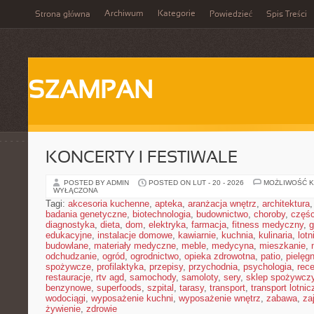
Archiwum
Kategorie
Strona główna
Powiedzieć
Spis Treści
SZAMPAN
KONCERTY I FESTIWALE
POSTED BY ADMIN
POSTED ON LUT - 20 - 2026
MOŻLIWOŚĆ 
WYŁĄCZONA
Tagi:
akcesoria kuchenne
,
apteka
,
aranżacja wnętrz
,
architektura
badania genetyczne
,
biotechnologia
,
budownictwo
,
choroby
,
częś
diagnostyka
,
dieta
,
dom
,
elektryka
,
farmacja
,
fitness medyczny
,
g
edukacyjne
,
instalacje domowe
,
kawiarnie
,
kuchnia
,
kulinaria
,
lot
budowlane
,
materiały medyczne
,
meble
,
medycyna
,
mieszkanie
,
odchudzanie
,
ogród
,
ogrodnictwo
,
opieka zdrowotna
,
patio
,
pielęgn
spożywcze
,
profilaktyka
,
przepisy
,
przychodnia
,
psychologia
,
rece
restauracje
,
rtv agd
,
samochody
,
samoloty
,
sery
,
sklep spożywcz
benzynowe
,
superfoods
,
szpital
,
tarasy
,
transport
,
transport lotnic
wodociągi
,
wyposażenie kuchni
,
wyposażenie wnętrz
,
zabawa
,
za
żywienie
,
zdrowie