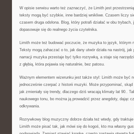
W opisie serwisu warto też zaznaczyć, że Limith jest przestrzeni
teksty mogą być szybkie, inne bardziej wnikliwe. Czasem liczy si
czasem druga odsłona. Blog, który potrafi działać w obu trybach, j
dopasowuje się do realnego życia czytelnika.
Limith może też budować poczucie, że muzyka to język, którym 
Teksty mogą zahaczać o to, jak dany utwór działa na nastrój, jak
narracji muzyka przestaje być tylko rozrywką, a staje się narzędzi
z głębią, która pojawia się naturalnie, bez patosu.
Ważnym elementem wizerunku jest także styl: Limith może być 
jednocześnie czerpać z historii muzyki. Może przypominać, skąd 
jak zmieniały się trendy, dlaczego dziś wracają klimaty lat 90..
naukowego tonu, bo można ją prowadzić przez anegdoty, dając c
odkrywania.
Rozrywkowy blog muzyczny dobrze działa też wtedy, gdy traktuje 
Limith może pisać tak, jak mówi się do kogoś, kto ma własny gust
podpowiada. Zamiast stawiać kropkę, często zostawia otwartą furt