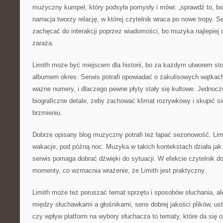
muzyczny kumpel, który podsyła pomysły i mówi: „sprawdź to, bo
narracja tworzy relację, w której czytelnik wraca po nowe tropy. 
zachęcać do interakcji poprzez wiadomości, bo muzyka najlepiej d
zaraża.
Limith może być miejscem dla historii, bo za każdym utworem st
albumem okres. Serwis potrafi opowiadać o zakulisowych wątkach
ważne numery, i dlaczego pewne płyty stały się kultowe. Jednoc
biograficzne detale, żeby zachować klimat rozrywkowy i skupić si
brzmieniu.
Dobrze opisany blog muzyczny potrafi też łapać sezonowość. Lim
wakacje, pod późną noc. Muzyka w takich kontekstach działa jak 
serwis pomaga dobrać dźwięki do sytuacji. W efekcie czytelnik d
momenty, co wzmacnia wrażenie, że Limith jest praktyczny.
Limith może też poruszać temat sprzętu i sposobów słuchania, ale
między słuchawkami a głośnikami, sens dobrej jakości plików, us
czy wpływ platform na wybory słuchacza to tematy, które da się o