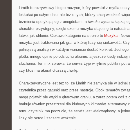
Limith to rozrywkowy blog o muzyce, który powstał z myślą o cz
lekkości po całym dniu, ale też o tych, którzy chcą wiedzieć więc
brzmienia spotykają się z anegdotami, a świeże wydania łączą si
charakter przystępny, dzięki czemu muzyka staje się tu naturalna
łatwo, jak chłonie. Ciekawe kategorie na stronie to
Muzyka
i Nowoś
muzyka jest traktowana jak gra, w której liczy się ciekawość. Czy
pełniejszą analizę i w każdym wariancie dostać konkret. Jednego
plotki, innego opinie po odsłuchu albumu, a jeszcze kiedy indziej 
słuchania. Ten mix sprawia, że serwis żyje w rytmie publiki i potr
czy ktoś ma akurat dłuższą chwilę.
Charakterystyczne jest też to, że Limith nie zamyka się w jednej 
czytelnika przez gatunki oraz przez nastroje. Obok tematów zwi
mogą pojawić się wątki o gitarowym graniu, a zaraz potem coś z ob
brakuje również przestrzeni dla klubowych klimatów, alternatywy 
temu czytelnik ma poczucie, że serwis jest wielowątkowy, a jedn
liczy się serce i szczere wrażenie.