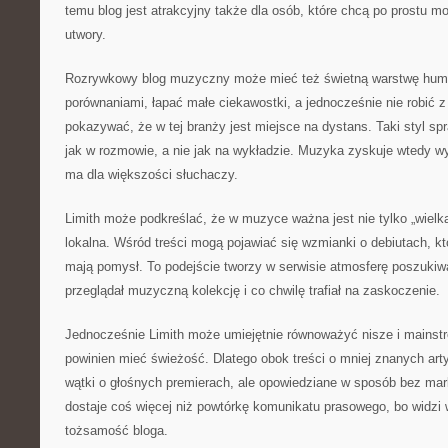
temu blog jest atrakcyjny także dla osób, które chcą po prostu m
utwory.
Rozrywkowy blog muzyczny może mieć też świetną warstwę humo
porównaniami, łapać małe ciekawostki, a jednocześnie nie robić 
pokazywać, że w tej branży jest miejsce na dystans. Taki styl spr
jak w rozmowie, a nie jak na wykładzie. Muzyka zyskuje wtedy wymi
ma dla większości słuchaczy.
Limith może podkreślać, że w muzyce ważna jest nie tylko „wielk
lokalna. Wśród treści mogą pojawiać się wzmianki o debiutach, kt
mają pomysł. To podejście tworzy w serwisie atmosferę poszukiwa
przeglądał muzyczną kolekcję i co chwilę trafiał na zaskoczenie.
Jednocześnie Limith może umiejętnie równoważyć nisze i mainst
powinien mieć świeżość. Dlatego obok treści o mniej znanych art
wątki o głośnych premierach, ale opowiedziane w sposób bez mark
dostaje coś więcej niż powtórkę komunikatu prasowego, bo widzi 
tożsamość bloga.