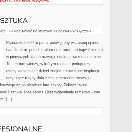
LIKATESY Z DALEKICH ZAKĄTKÓW
 SZTUKA
KREATYWNOŚĆ
2026
MOŻLIWOŚĆ KOMENTOWANIA
ZOSTAŁA WYŁĄCZONA
I
SZTUKA
Przedszkole309 to portal poświęcony wczesnej opiece
nad dziećmi, przedszkolom oraz temu, co najważniejsze
w pierwszych latach rozwoju: edukacji wczesnoszkolnej.
To centrum wiedzy, w którym rodzice, pedagodzy i
osoby wspierające dzieci znajdą sprawdzone inspiracje
dotyczące rutyny dnia z maluchem oraz rozwoju
lerowego aż po pierwsze lata szkoły. Zobacz także
ość i sztuka. Ideą serwisu jest wyjaśnianie tematów, które
em: […]
FESJONALNE