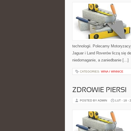
technologii. Polecamy Motoryzacyj
Jaguar i Land Roverów liczą się d
niedomaganie, a zaniedbanie […]
CATEGORIES:
WINA I WINNICE
ZDROWIE PIERSI
POSTED BY ADMIN
LUT - 18 - 