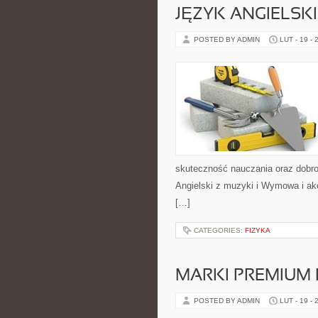
JĘZYK ANGIELSK
POSTED BY ADMIN
LUT - 19 - 
skuteczność nauczania oraz dobro
Angielski z muzyki i Wymowa i akce
[…]
CATEGORIES:
FIZYKA
MARKI PREMIUM
POSTED BY ADMIN
LUT - 19 - 