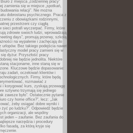
 Biuro z miejsca „codziennej pracy”
ej zamienia się w miejsce „spotkań,
 budowania relacji”. Nie można
atu dobrostanu psychicznego. Praca z
czeniu z obowiązkami rodzinnymi,
atnej przestrzeni czy ciągłą
 sieci potrafi wyczerpać. Firmy, które
ktują zdrowie swoich ludzi, wprowadzają
eeting days”, promują przerwy, szkolą
ażności na wypalenie i zachęcają do
z urlopów. Bez takiego podejścia nawet
elastyczny model pracy zamieni się w
się dyżur. Przyszłość pracy
obniej nie będzie jednolita. Niektóre
taną stacjonarne, inne staną się w
oszone. Kluczowe będzie dopasowanie:
zaju zadań, oczekiwań klientów i
echnologicznych. Firmy, które będą
erymentować, rozmawiać z
i i korygować kurs, zyskają przewagę
óre sztywno trzymają się jednego
ak zawsze było”. Ostatecznie pytanie
Biuro czy home office?”, lecz: „Jak
ować, żeby osiągać dobre wyniki i
e żyć po ludzku?”. Odpowiedź będzie
nych organizacji, ale wspólny
st jeden – zaufanie. Bez zaufania do
najlepsze narzędzia i procedury
lko fasadą, za którą kryje się
 zmęczenie.