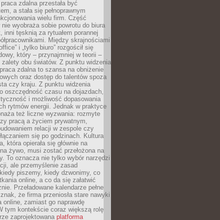
praca zdalna przestała być
em, a stała się pełnoprawnym
kcjonowania wielu firm. Część
nie wyobraża sobie powrotu do biura
t, inni tęsknią za rytuałem porannej
ółpracownikami. Między skrajnościami
ffice” i „tylko biuro” rozgościł się
owy, który – przynajmniej w teorii –
zalety obu światów. Z punktu widzenia
praca zdalna to szansa na obniżenie
rowych oraz dostęp do talentów spoza
ta czy kraju. Z punktu widzenia
to oszczędność czasu na dojazdach,
styczność i możliwość dopasowania
ch rytmów energii. Jednak w praktyce
bnaża też liczne wyzwania: rozmyte
dzy pracą a życiem prywatnym,
budowaniem relacji w zespole czy
łączaniem się po godzinach. Kultura
a, która opierała się głównie na
 na żywo, musi zostać przełożona na
y. To oznacza nie tylko wybór narzędzi
ji, ale przemyślenie zasad
 kiedy piszemy, kiedy dzwonimy, co
ania online, a co da się załatwić
znie. Przeładowane kalendarze pełne
znak, że firma przeniosła stare nawyki
a online, zamiast go naprawdę
W tym kontekście coraz większą rolę
rze zaprojektowana
platforma