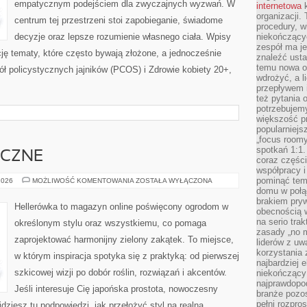
empatycznym podejściem dla zwyczajnych wyzwań. W
internetowa
k
organizacji
centrum tej przestrzeni stoi zapobieganie, świadome
procedury, wi
decyzje oraz lepsze rozumienie własnego ciała. Wpisy
niekończący
zespół ma je
cję tematy, które często bywają złożone, a jednocześnie
znaleźć ustal
temu nowa o
ół policystycznych jajników (PCOS) i Zdrowie kobiety 20+,
wdrożyć, a l
przepływem 
też pytania 
potrzebujemy
większość p
popularniejs
„focus roomy
spotkań 1:1.
YCZNE
coraz części
współpracy i
pominąć tem
OGRODY
2026
MOŻLIWOŚĆ KOMENTOWANIA
ZOSTAŁA WYŁĄCZONA
TEMATYCZNE
domu w połą
brakiem pryw
Hellerówka to magazyn online poświęcony ogrodom w
obecnością w
na serio tra
określonym stylu oraz wszystkiemu, co pomaga
zasady „no m
zaprojektować harmonijny zielony zakątek. To miejsce,
liderów z uw
korzystania 
w którym inspiracja spotyka się z praktyką: od pierwszej
najbardziej 
szkicowej wizji po dobór roślin, rozwiązań i akcentów.
niekończący 
najprawdopod
Jeśli interesuje Cię japońska prostota, nowoczesny
branże pozos
pełni rozpr
dziesz tu podpowiedzi, jak przełożyć styl na realną