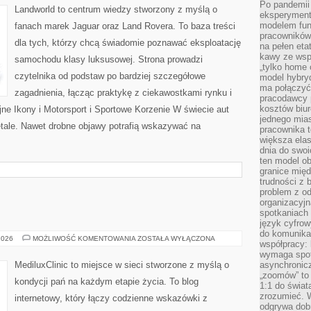
Po pandemii 
LUKSUSOWE
Landworld to centrum wiedzy stworzony z myślą o
eksperyment
modelem fun
fanach marek Jaguar oraz Land Rovera. To baza treści
pracowników 
dla tych, którzy chcą świadomie poznawać eksploatację
na pełen eta
kawy ze wsp
samochodu klasy luksusowej. Strona prowadzi
„tylko home o
czytelnika od podstaw po bardziej szczegółowe
model hybryd
ma połączyć 
zagadnienia, łącząc praktykę z ciekawostkami rynku i
pracodawcy 
kosztów biu
ne Ikony i Motorsport i Sportowe Korzenie W świecie aut
jednego mias
etale. Nawet drobne objawy potrafią wskazywać na
pracownika 
większa ela
dnia do swoi
ten model o
granice mię
trudności z 
problem z od
organizacyjn
spotkaniach
język cyfrow
do komunikac
ZDROWIE
2026
MOŻLIWOŚĆ KOMENTOWANIA
ZOSTAŁA WYŁĄCZONA
współpracy:
PIERSI
wymaga spotk
MediluxClinic to miejsce w sieci stworzone z myślą o
asynchronic
„zoomów” to 
kondycji pań na każdym etapie życia. To blog
1:1 do świat
zrozumieć. 
internetowy, który łączy codzienne wskazówki z
odgrywa dob