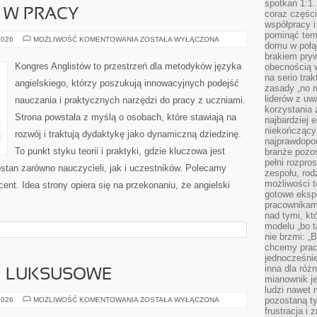
spotkań 1:1.
I W PRACY
coraz części
współpracy i
pominąć tem
JĘZYK
2026
MOŻLIWOŚĆ KOMENTOWANIA
ZOSTAŁA WYŁĄCZONA
domu w połą
ANGIELSKI
W
brakiem pryw
PRACY
Kongres Anglistów to przestrzeń dla metodyków języka
obecnością w
na serio tra
angielskiego, którzy poszukują innowacyjnych podejść
zasady „no m
liderów z uw
nauczania i praktycznych narzędzi do pracy z uczniami.
korzystania 
Strona powstała z myślą o osobach, które stawiają na
najbardziej 
niekończący 
rozwój i traktują dydaktykę jako dynamiczną dziedzinę.
najprawdopod
To punkt styku teorii i praktyki, gdzie kluczowa jest
branże pozos
pełni rozpr
stan zarówno nauczycieli, jak i uczestników. Polecamy
zespołu, rod
możliwości t
nt. Idea strony opiera się na przekonaniu, że angielski
gotowe eksp
pracownikam
nad tymi, kt
modelu „bo t
nie brzmi: „
chcemy prac
jednocześni
inna dla róż
 I LUKSUSOWE
mianownik je
ludzi nawet 
MARKI
pozostaną ty
2026
MOŻLIWOŚĆ KOMENTOWANIA
ZOSTAŁA WYŁĄCZONA
PREMIUM
frustracja i
I