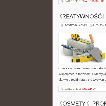
CATEGORIES:
SMAKI ŚWIATA – DE
KREATYWNOŚĆ I
POSTED BY ADMIN
LUT - 15 - 
dziecka od wieku niemowlęco-todd
Współpraca z rodzicami i Kreatywn
dla wielu rodzin stają się wyzwani
CATEGORIES:
INNE WPISY
KOSMETYKI PRO