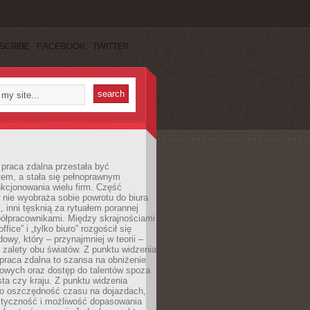
SCRIBE
FACEBOOK
TWITTER
praca zdalna przestała być
em, a stała się pełnoprawnym
kcjonowania wielu firm. Część
nie wyobraża sobie powrotu do biura
t, inni tęsknią za rytuałem porannej
ółpracownikami. Między skrajnościami
ffice” i „tylko biuro” rozgościł się
owy, który – przynajmniej w teorii –
zalety obu światów. Z punktu widzenia
praca zdalna to szansa na obniżenie
rowych oraz dostęp do talentów spoza
ta czy kraju. Z punktu widzenia
to oszczędność czasu na dojazdach,
styczność i możliwość dopasowania