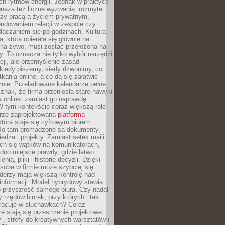
ch rytmów energii. Jednak w praktyce
bnaża też liczne wyzwania: rozmyte
dzy pracą a życiem prywatnym,
budowaniem relacji w zespole czy
łączaniem się po godzinach. Kultura
a, która opierała się głównie na
 na żywo, musi zostać przełożona na
y. To oznacza nie tylko wybór narzędzi
ji, ale przemyślenie zasad
 kiedy piszemy, kiedy dzwonimy, co
ania online, a co da się załatwić
znie. Przeładowane kalendarze pełne
znak, że firma przeniosła stare nawyki
a online, zamiast go naprawdę
W tym kontekście coraz większą rolę
rze zaprojektowana
platforma
tóra staje się cyfrowym biurem
. To tam gromadzone są dokumenty,
edza i projekty. Zamiast setek maili i
ch się wątków na komunikatorach,
dno miejsce prawdy, gdzie łatwo
enia, pliki i historię decyzji. Dzięki
soba w firmie może szybciej się
iderzy mają większą kontrolę nad
informacji. Model hybrydowy stawia
o przyszłość samego biura. Czy nadal
 rzędów biurek, przy których i tak
racuje w słuchawkach? Coraz
ze stają się przestrzenie projektowe,
”, strefy do kreatywnych warsztatów i