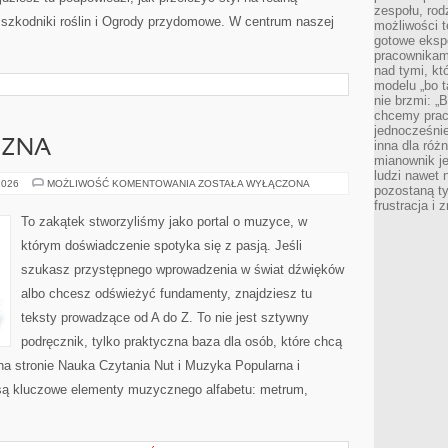
zespołu, rod
i szkodniki roślin i Ogrody przydomowe. W centrum naszej
możliwości t
gotowe eksp
pracownikam
nad tymi, kt
modelu „bo t
nie brzmi: „
chcemy prac
jednocześni
CZNA
inna dla róż
mianownik je
ludzi nawet 
MUZYKA
2026
MOŻLIWOŚĆ KOMENTOWANIA
ZOSTAŁA WYŁĄCZONA
pozostaną ty
KLASYCZNA
frustracja i
To zakątek stworzyliśmy jako portal o muzyce, w
którym doświadczenie spotyka się z pasją. Jeśli
szukasz przystępnego wprowadzenia w świat dźwięków
albo chcesz odświeżyć fundamenty, znajdziesz tu
teksty prowadzące od A do Z. To nie jest sztywny
podręcznik, tylko praktyczna baza dla osób, które chcą
na stronie Nauka Czytania Nut i Muzyka Popularna i
ą kluczowe elementy muzycznego alfabetu: metrum,