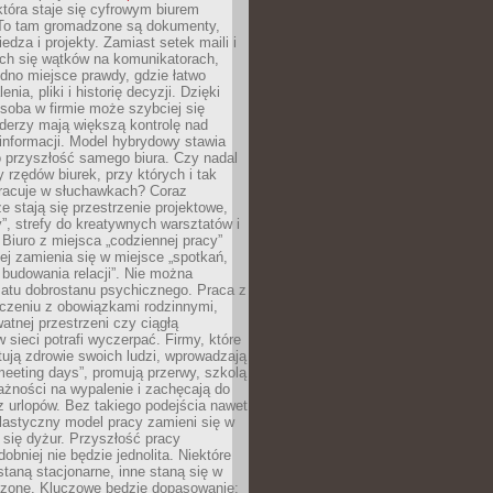
tóra staje się cyfrowym biurem
. To tam gromadzone są dokumenty,
edza i projekty. Zamiast setek maili i
ch się wątków na komunikatorach,
dno miejsce prawdy, gdzie łatwo
enia, pliki i historię decyzji. Dzięki
soba w firmie może szybciej się
iderzy mają większą kontrolę nad
informacji. Model hybrydowy stawia
o przyszłość samego biura. Czy nadal
 rzędów biurek, przy których i tak
racuje w słuchawkach? Coraz
ze stają się przestrzenie projektowe,
”, strefy do kreatywnych warsztatów i
 Biuro z miejsca „codziennej pracy”
ej zamienia się w miejsce „spotkań,
 budowania relacji”. Nie można
atu dobrostanu psychicznego. Praca z
czeniu z obowiązkami rodzinnymi,
atnej przestrzeni czy ciągłą
 sieci potrafi wyczerpać. Firmy, które
ktują zdrowie swoich ludzi, wprowadzają
eeting days”, promują przerwy, szkolą
ażności na wypalenie i zachęcają do
z urlopów. Bez takiego podejścia nawet
elastyczny model pracy zamieni się w
się dyżur. Przyszłość pracy
obniej nie będzie jednolita. Niektóre
taną stacjonarne, inne staną się w
oszone. Kluczowe będzie dopasowanie: