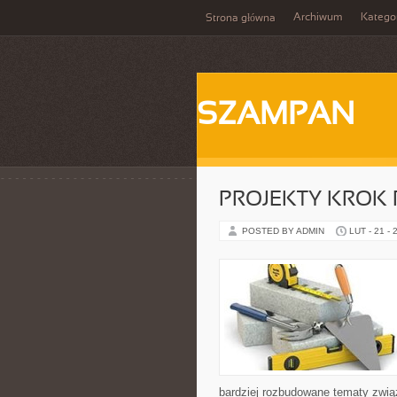
Archiwum
Katego
Strona główna
SZAMPAN
PROJEKTY KROK
POSTED BY ADMIN
LUT - 21 - 
bardziej rozbudowane tematy zwią