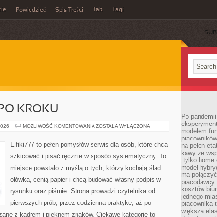
rie
Tak
Tagi
Powiedzieć
Spis Treści
SUB
 PO KROKU
Po pandemii 
eksperyment
PROJEKTY
2026
MOŻLIWOŚĆ KOMENTOWANIA
ZOSTAŁA WYŁĄCZONA
modelem fun
KROK
PO
pracowników 
KROKU
Elfiki777 to pełen pomysłów serwis dla osób, które chcą
na pełen eta
kawy ze wsp
szkicować i pisać ręcznie w sposób systematyczny. To
„tylko home o
model hybryd
miejsce powstało z myślą o tych, którzy kochają ślad
ma połączyć 
ołówka, cenią papier i chcą budować własny podpis w
pracodawcy 
kosztów biu
rysunku oraz piśmie. Strona prowadzi czytelnika od
jednego mias
pierwszych prób, przez codzienną praktykę, aż po
pracownika 
większa ela
zane z kadrem i pięknem znaków. Ciekawe kategorie to