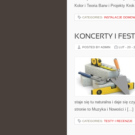
Kolor i Teoria Barw i Projekty Kro
CATEGORIES:
INSTALACJE DOMO
KONCERTY I FES
POSTED BY ADMIN
LUT - 20 - 
staje się tu naturalna i daje się c
stronie to Muzyka i Nowości i […]
CATEGORIES:
TESTY I RECENZJE