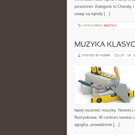
przestrzeń. Kategorie to Choroby 
uwagi są ogrody […]
CATEGORIES:
MUZYKA
MUZYKA KLASY
POSTED BY ADMIN
LUT - 16 - 
lepiej rozumieć muzykę. Nowości 
Rozrywkowa. W centrum serwisu s
agogika, prowadzenie […]