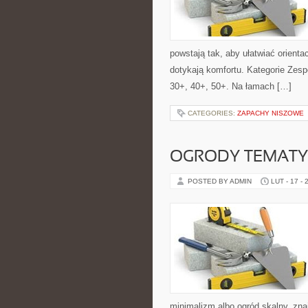
powstają tak, aby ułatwiać orienta
dotykają komfortu. Kategorie Zesp
30+, 40+, 50+. Na łamach […]
CATEGORIES:
ZAPACHY NISZOWE
OGRODY TEMAT
POSTED BY ADMIN
LUT - 17 - 
minimalizm albo ogród skalny, znaj