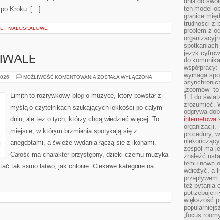
dnia do swoi
ten model o
k po Kroku. […]
granice mię
trudności z 
WE I MAŁOSKALOWE
problem z od
organizacyjn
spotkaniach
język cyfrow
TIWALE
do komunikac
współpracy:
wymaga spotk
KONCERTY
2026
MOŻLIWOŚĆ KOMENTOWANIA
ZOSTAŁA WYŁĄCZONA
asynchronic
I
FESTIWALE
„zoomów” to 
Limith to rozrywkowy blog o muzyce, który powstał z
1:1 do świat
zrozumieć. 
myślą o czytelnikach szukających lekkości po całym
odgrywa dob
dniu, ale też o tych, którzy chcą wiedzieć więcej. To
internetowa
k
organizacji
miejsce, w którym brzmienia spotykają się z
procedury, wi
niekończący
anegdotami, a świeże wydania łączą się z ikonami.
zespół ma je
Całość ma charakter przystępny, dzięki czemu muzyka
znaleźć ustal
temu nowa o
zytać tak samo łatwo, jak chłonie. Ciekawe kategorie na
wdrożyć, a l
przepływem 
też pytania 
potrzebujemy
większość p
popularniejs
„focus roomy