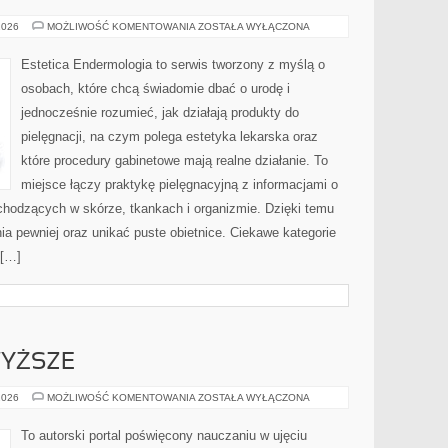
KOSMETYKI
2026
MOŻLIWOŚĆ KOMENTOWANIA
ZOSTAŁA WYŁĄCZONA
PROFESJONALNE
Estetica Endermologia to serwis tworzony z myślą o
osobach, które chcą świadomie dbać o urodę i
jednocześnie rozumieć, jak działają produkty do
pielęgnacji, na czym polega estetyka lekarska oraz
które procedury gabinetowe mają realne działanie. To
miejsce łączy praktykę pielęgnacyjną z informacjami o
hodzących w skórze, tkankach i organizmie. Dzięki temu
ia pewniej oraz unikać puste obietnice. Ciekawe kategorie
 […]
YŻSZE
SZKOLNICTWO
2026
MOŻLIWOŚĆ KOMENTOWANIA
ZOSTAŁA WYŁĄCZONA
WYŻSZE
To autorski portal poświęcony nauczaniu w ujęciu