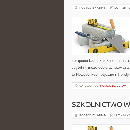
POSTED BY ADMIN
LUT - 15 - 
komponentach i zależnościach zac
czytelnik może dobierać rozwiązan
to Nowości kosmetyczne i Trendy
CATEGORIES:
POMOC DZIECIOM
SZKOLNICTWO W
POSTED BY ADMIN
LUT - 14 - 