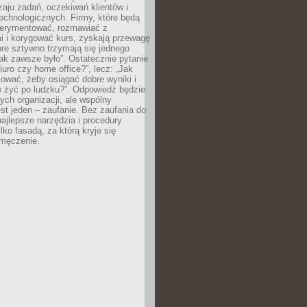
zaju zadań, oczekiwań klientów i
echnologicznych. Firmy, które będą
erymentować, rozmawiać z
i i korygować kurs, zyskają przewagę
óre sztywno trzymają się jednego
ak zawsze było”. Ostatecznie pytanie
Biuro czy home office?”, lecz: „Jak
ować, żeby osiągać dobre wyniki i
e żyć po ludzku?”. Odpowiedź będzie
nych organizacji, ale wspólny
st jeden – zaufanie. Bez zaufania do
najlepsze narzędzia i procedury
lko fasadą, za którą kryje się
 zmęczenie.