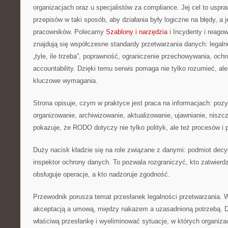
organizacjach oraz u specjalistów za compliance. Jej cel to uspr
przepisów w taki sposób, aby działania były logiczne na błędy, a 
pracowników. Polecamy
Szablony i narzędzia
i Incydenty i reago
znajdują się współczesne standardy przetwarzania danych: legaln
„tyle, ile trzeba”, poprawność, ograniczenie przechowywania, och
accountability. Dzięki temu serwis pomaga nie tylko rozumieć, al
kluczowe wymagania.
Strona opisuje, czym w praktyce jest praca na informacjach: pozy
organizowanie, archiwizowanie, aktualizowanie, ujawnianie, niszcz
pokazuje, że RODO dotyczy nie tylko polityk, ale też procesów i p
Duży nacisk kładzie się na role związane z danymi: podmiot decy
inspektor ochrony danych. To pozwala rozgraniczyć, kto zatwierdz
obsługuje operacje, a kto nadzoruje zgodność.
Przewodnik porusza temat przesłanek legalności przetwarzania. 
akceptacją a umową, między nakazem a uzasadnioną potrzebą. Dzi
właściwą przesłankę i wyeliminować sytuacje, w których organizacj