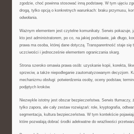
zgodzie, choć powinna stosować inną podstawę. W tym ujęciu zgo
drogą, tylko opcją o konkretnych warunkach: braku przymusu, kon
odwołania.
Ważnym elementem jest czytelne komunikaty. Serwis pokazuje, ja
kto jest administratorem, po co, na jakiej podstawie, jak długo, k
prawa ma osoba, której dane dotyczą. Transparentność staje się
uczciwości i jednocześnie elementem ograniczania skarg.
Strona szeroko omawia prawa osób: uzyskanie kopii, korekta, likw
sprzeciw, a także niepodleganie zautomatyzowanym decyzjom. 
mechanizmu obsługi: potwierdzenia osoby, oceny podstaw, termi
podjętych kroków.
Niezwykle istotny jest obszar bezpieczeństwa. Serwis tłumaczy, 
tylko zapora, ale cały zestaw rozwiązań: role, kryptografia, odtwa
segmentacja, kultura bezpieczeństwa. W tym kontekście pojawiają
które pozwalają dobrać środki adekwatne do wrażliwości przetwar