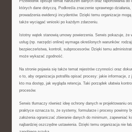
Przewodnik opisuje temat naruszeń danych oraz raportowania do 
których dane dotyczą. Podkreśla znaczenie sprawnego działania,
prowadzenia ewidencji incydentów. Dzięki temu organizacje mogą
także wyciągać wnioski po każdym zdarzeniu.
Istotny wątek stanowią umowy powierzenia. Serwis pokazuje, że
usług (np. narzędzi online) wymaga określonych warunków: rodza
bezpieczeństwa, kontroli, subprocesorów. Dzięki temu administrat
może wykazać zgodność.
Na stronie pojawia się także temat rejestrów czynności oraz dok
o to, aby organizacja potrafiła opisać procesy: jakie informacje, z 
kto ma dostęp, jak wygląda retencja. Taki porządek ułatwia kontr
procesów.
Serwis tłumaczy również ideę ochrony danych w projektowaniu or
praktyce oznacza to, że systemy, formularze i procesy powinny b
założenia ograniczać zbieranie danych do minimum, zapewniać ko
najbardziej oszczędne ustawienia. Dzięki temu organizacja nie łat
zapobiega ryzyka.