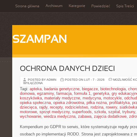
Archiwum
Kategorie
Strona główna
Powiedzieć
Spis Treści
SZAMPAN
OCHRONA DANYCH DZIECI
POSTED BY ADMIN
POSTED ON LUT - 7 - 2026
MOŻLIWOŚĆ K
WYŁĄCZONA
Tagi:
apteka
,
badania genetyczne
,
biegacze
,
biotechnologia
,
chor
domowa
,
egzaminy
,
farmacja
,
formuła 1
,
genetyka
,
gry edukacyjn
koszykówka
,
materiały medyczne
,
medycyna
,
motocykle
,
odchud
opieka społeczna
,
opieka zdrowotna
,
piłka nożna
,
profilaktyka
,
pr
dziecięca
,
rajdy
,
recepty
,
rodzicielstwo
,
rodzina
,
rowery
,
siatkówk
motorowe
,
sprzęt medyczny
,
superfoods
,
szkoła
,
szpital
,
trybuny
wychowanie
,
wiedza medyczna
,
zabawa
,
zajęcia dodatkowe
,
zdro
Kompendium po GDPR to serwis, które systematyzuje reguły prze
osobach po implementacji RODO. Strona jest zaprojektowana z m