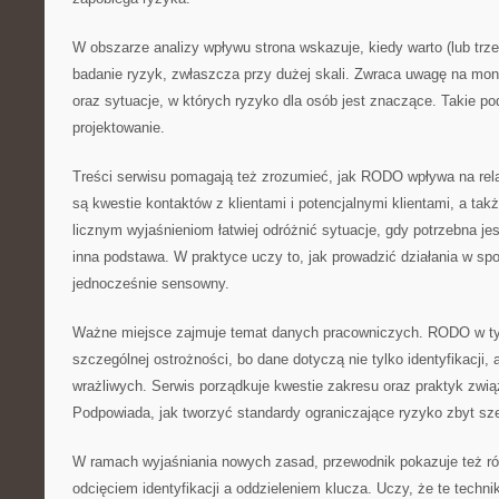
W obszarze analizy wpływu strona wskazuje, kiedy warto (lub trz
badanie ryzyk, zwłaszcza przy dużej skali. Zwraca uwagę na moni
oraz sytuacje, w których ryzyko dla osób jest znaczące. Takie po
projektowanie.
Treści serwisu pomagają też zrozumieć, jak RODO wpływa na rel
są kwestie kontaktów z klientami i potencjalnymi klientami, a tak
licznym wyjaśnieniom łatwiej odróżnić sytuacje, gdy potrzebna je
inna podstawa. W praktyce uczy to, jak prowadzić działania w spo
jednocześnie sensowny.
Ważne miejsce zajmuje temat danych pracowniczych. RODO w 
szczególnej ostrożności, bo dane dotyczą nie tylko identyfikacji, 
wrażliwych. Serwis porządkuje kwestie zakresu oraz praktyk zwią
Podpowiada, jak tworzyć standardy ograniczające ryzyko zbyt sze
W ramach wyjaśniania nowych zasad, przewodnik pokazuje też r
odcięciem identyfikacji a oddzieleniem klucza. Uczy, że te techn