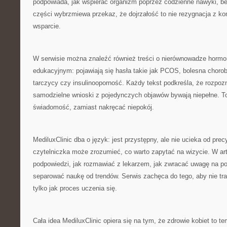
podpowiada, jak wspierać organizm poprzez codzienne nawyki, b
części wybrzmiewa przekaz, że dojrzałość to nie rezygnacja z ko
wsparcie.
W serwisie można znaleźć również treści o nierównowadze hormon
edukacyjnym: pojawiają się hasła takie jak PCOS, bolesna choro
tarczycy czy insulinooporność. Każdy tekst podkreśla, że rozpo
samodzielne wnioski z pojedynczych objawów bywają niepełne. To
świadomość, zamiast nakręcać niepokój.
MediluxClinic dba o język: jest przystępny, ale nie ucieka od prec
czytelniczka może zrozumieć, co warto zapytać na wizycie. W art
podpowiedzi, jak rozmawiać z lekarzem, jak zwracać uwagę na po
separować naukę od trendów. Serwis zachęca do tego, aby nie tr
tylko jak proces uczenia się.
Cała idea MediluxClinic opiera się na tym, że zdrowie kobiet to 