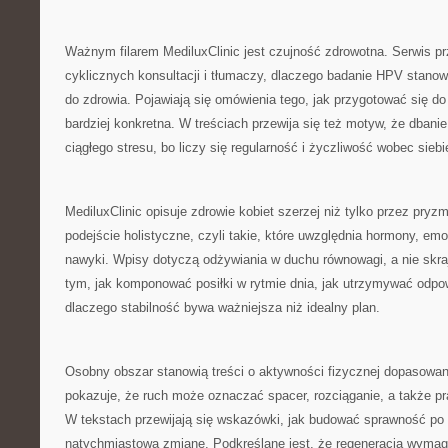
Ważnym filarem MediluxClinic jest czujność zdrowotna. Serwis p
cyklicznych konsultacji i tłumaczy, dlaczego badanie HPV stanow
do zdrowia. Pojawiają się omówienia tego, jak przygotować się do
bardziej konkretna. W treściach przewija się też motyw, że dbani
ciągłego stresu, bo liczy się regularność i życzliwość wobec siebi
MediluxClinic opisuje zdrowie kobiet szerzej niż tylko przez pryz
podejście holistyczne, czyli takie, które uwzględnia hormony, em
nawyki. Wpisy dotyczą odżywiania w duchu równowagi, a nie skrajn
tym, jak komponować posiłki w rytmie dnia, jak utrzymywać odpo
dlaczego stabilność bywa ważniejsza niż idealny plan.
Osobny obszar stanowią treści o aktywności fizycznej dopasowan
pokazuje, że ruch może oznaczać spacer, rozciąganie, a także pr
W tekstach przewijają się wskazówki, jak budować sprawność po c
natychmiastową zmianę. Podkreślane jest, że regeneracja wymag