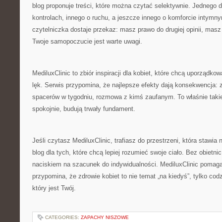
blog proponuje treści, które można czytać selektywnie. Jednego d
kontrolach, innego o ruchu, a jeszcze innego o komforcie inty
czytelniczka dostaje przekaz: masz prawo do drugiej opinii, masz
Twoje samopoczucie jest warte uwagi.
MediluxClinic to zbiór inspiracji dla kobiet, które chcą uporządk
lęk. Serwis przypomina, że najlepsze efekty dają konsekwencja: z
spacerów w tygodniu, rozmowa z kimś zaufanym. To właśnie takie
spokojnie, budują trwały fundament.
Jeśli czytasz MediluxClinic, trafiasz do przestrzeni, która stawia 
blog dla tych, które chcą lepiej rozumieć swoje ciało. Bez obietnic
naciskiem na szacunek do indywidualności. MediluxClinic pomag
przypomina, że zdrowie kobiet to nie temat „na kiedyś”, tylko cod
który jest Twój.
CATEGORIES:
ZAPACHY NISZOWE