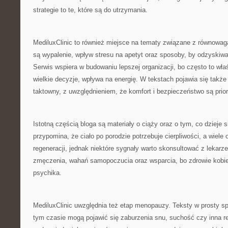
strategie to te, które są do utrzymania.
MediluxClinic to również miejsce na tematy związane z równow
są wypalenie, wpływ stresu na apetyt oraz sposoby, by odzyskiwa
Serwis wspiera w budowaniu lepszej organizacji, bo często to wła
wielkie decyzje, wpływa na energię. W tekstach pojawia się takż
taktowny, z uwzględnieniem, że komfort i bezpieczeństwo są prio
Istotną częścią bloga są materiały o ciąży oraz o tym, co dzieje s
przypomina, że ciało po porodzie potrzebuje cierpliwości, a wiel
regeneracji, jednak niektóre sygnały warto skonsultować z lekar
zmęczenia, wahań samopoczucia oraz wsparcia, bo zdrowie kobie
psychika.
MediluxClinic uwzględnia też etap menopauzy. Teksty w prosty s
tym czasie mogą pojawić się zaburzenia snu, suchość czy inna re