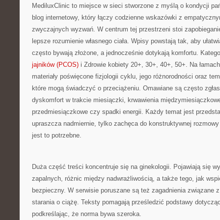
MediluxClinic to miejsce w sieci stworzone z myślą o kondycji pa
blog internetowy, który łączy codzienne wskazówki z empatyczn
zwyczajnych wyzwań. W centrum tej przestrzeni stoi zapobiegani
lepsze rozumienie własnego ciała. Wpisy powstają tak, aby ułatwia
często bywają złożone, a jednocześnie dotykają komfortu. Kateg
jajników (PCOS)
i Zdrowie kobiety 20+, 30+, 40+, 50+. Na łamach 
materiały poświęcone fizjologii cyklu, jego różnorodności oraz te
które mogą świadczyć o przeciążeniu. Omawiane są często zgłas
dyskomfort w trakcie miesiączki, krwawienia międzymiesiączkowe
przedmiesiączkowe czy spadki energii. Każdy temat jest przedsta
upraszcza nadmiernie, tylko zachęca do konstruktywnej rozmowy 
jest to potrzebne.
Duża część treści koncentruje się na ginekologii. Pojawiają się 
zapalnych, różnic między nadwrażliwością, a także tego, jak ws
bezpieczny. W serwisie poruszane są też zagadnienia związane 
starania o ciążę. Teksty pomagają prześledzić podstawy dotycząc
podkreślając, że norma bywa szeroka.