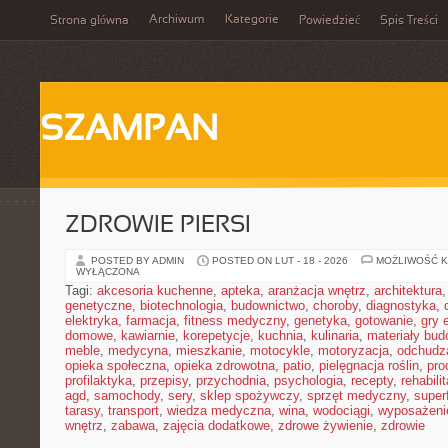
Archiwum
Kategorie
Strona główna
Powiedzieć
Spis Treści
SZAMPAN
ZDROWIE PIERSI
POSTED BY ADMIN
POSTED ON LUT - 18 - 2026
MOŻLIWOŚĆ 
WYŁĄCZONA
Tagi:
akcesoria kuchenne
,
apteka
,
aranżacja wnętrz
,
architektura
genetyczne
,
biotechnologia
,
budownictwo
,
choroby
,
diagnostyka
,
elektryka
,
farmacja
,
fitness medyczny
,
genetyka
,
gotowanie
,
gry 
domowe
,
kawiarnie
,
korepetycje
,
kuchnia
,
kulinaria
,
materiały bud
meble
,
medycyna
,
mieszkanie
,
motocykle
,
motoryzacja
,
odchudz
opieka społeczna
,
opieka zdrowotna
,
patio
,
pielęgnacja roślin
,
pro
profilaktyka
,
przepisy
,
przychodnia
,
psychologia
,
recepty
,
rehabili
agd
,
samochody
,
sery
,
sklep spożywczy
,
sprzęt medyczny
,
super
tarasy
,
transport
,
wiedza medyczna
,
wina
,
wodociągi
,
wyposażeni
wnętrz
,
zabawa
,
zajęcia dodatkowe
,
zdrowe żywienie
,
zdrowie